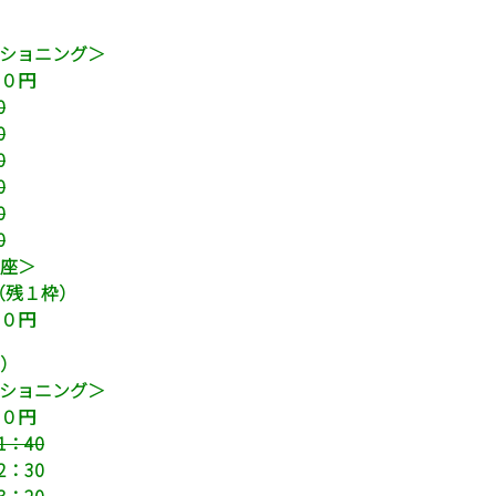
ショニング＞
０円
0
0
0
0
0
0
座＞
00（残１枠）
０円
）
ショニング＞
０円
1：40
2：30