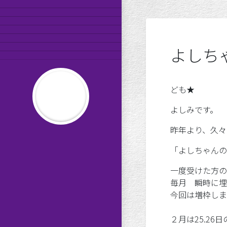
公演スケジュール
劇団員の紹介
MAISONde梟
劇団日記
オンラインショップ
お問い合わせ
よしち
りかーどのお告げ
平成の劇団松本良美
ども★
よしみです。
昨年より、久々
だんわしつ８
「よしちゃんの
一度受けた方の
毎月 瞬時に埋
今回は増枠しま
２月は25.26