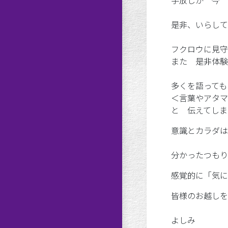
手放しが 今 
是非、いらして
フクロウに見守
また 是非体験
多くを語っても
＜言葉やアタマ
と 伝えてしま
意識とカラダは
分かったつもり
感覚的に「気に
皆様のお越しを
よしみ