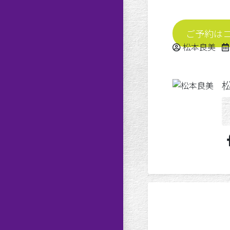
ご予約は
Posted by
松本良美