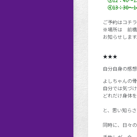
③12：40～1
④
13：30～1
ご予約は
コチラ
※場所は 前橋
お知らせします
★★★
自分自身の感想
よしちゃんの骨
自分では気づけ
どれだけ身体を
と、思い知らさ
同時に、日々の