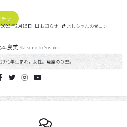
コチラ
2023年2月16日
Posted in
Tags:
2023年2月15日
お知らせ
よしちゃんの骨コン
松本良美
Matsumoto Yoshimi
1971年生まれ。女性。魚座のＯ型。
よしちゃんの