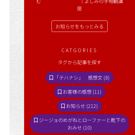
む ｜よしみの手相観講
座
お知らせをもっとみる
CATGORIES
タグから記事を探す
「テハナシ」 感想文 (8)
お客様の感想 (11)
お知らせ (212)
ジージョのめがねとローファーと靴下の
おみせ (10)