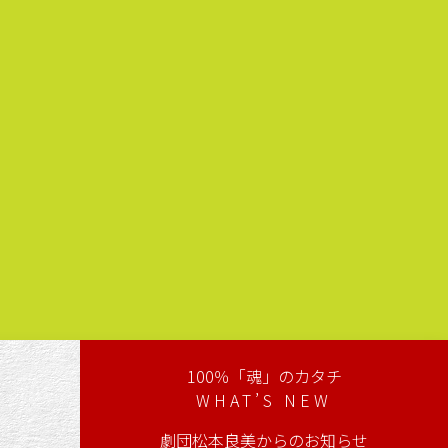
100％「魂」のカタチ
WHAT’S NEW
劇団松本良美からのお知らせ