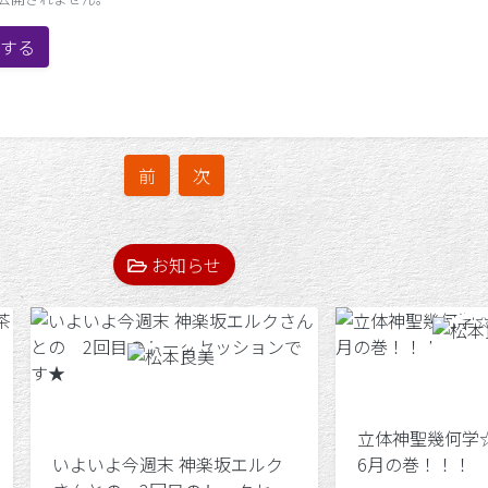
する
前
次
お知らせ
立体神聖幾何
いよいよ今週末 神楽坂エルク
6月の巻！！！