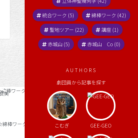
立体神聖幾何学 (42)
統合ワーク (5)
綿棒ワーク (42)
聖地ツアー (22)
講座 (1)
赤城山 (5)
赤城山 Co (0)
AUTHORS
劇団員から記事を探す
目覚めの合図の雷様★
学☆綿棒ワーク
こむぎ
GEE-GEO
ども★ よしみです。 昨夜は前橋上空
に、大きな轟音と共に 雷様が通過し