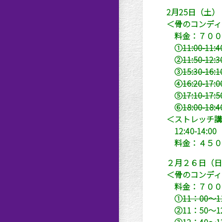
2月25日（土）
＜骨のコンディ
料金：７００
①
11:00-11:4
②
11:50-12:3
③
15:30-16:1
④
16:20-17:0
⑤
17:10-17:5
⑥
18:00-18:4
＜ストレッチ講
12:40-14:
料金：４５０
２月２６日（日
＜骨のコンディ
料金：７００
①
11：00～1
②11：50～1