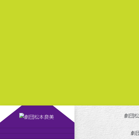
劇団松本良美の「よ
劇
劇団松本良美とは