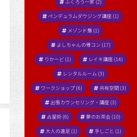
ふくろう一家 (2)
ペンデュラムダウジング講座 (1)
メゾンド梟 (1)
よしちゃんの骨コン (17)
りかーど (1)
レイキ講座 (14)
レンタルルーム (3)
ワークショップ (6)
共有空間 (3)
出張カウンセリング・講座 (3)
占星術 (6)
夢のお茶会 (10)
骨コン☆２月の開催♪の
大人の遠足 (1)
手しごと (1)