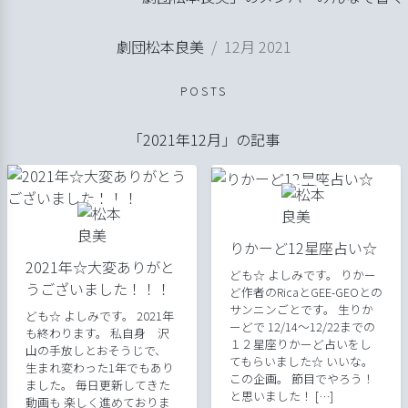
ル
劇団松本良美
12月 2021
ップ
劇団日記
げ
POSTS
良美
「2021年12月」の記事
りかーど12星座占い☆
2021年☆大変ありがと
ども☆ よしみです。 りかー
うございました！！！
ど作者のRicaとGEE-GEOとの
サンニンごとです。 生りか
ども☆ よしみです。 2021年
ーどで 12/14～12/22までの
も終わります。 私自身 沢
１２星座りかーど占いをし
山の手放しとおそうじで、
てもらいました☆ いいな。
生まれ変わった1年でもあり
この企画。 節目でやろう！
ました。 毎日更新してきた
と思いました！ […]
動画も 楽しく進めておりま