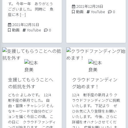
す。 今年一年 ありがとう
2021年12月26
2021年12月26日
ございました。 同時に 魚
Posted in
Tags:
Comment
動画
YouTube
0
座に木 […]
2021年12月31日
2021年12月31日
Posted in
Tags:
Comments:
動画
YouTube
0
支援してもらうことへ
クラウドファンディン
の抵抗を外す
グ始めます！
ども☆ よしみです。 12/4
12/4 射手座の新月より ク
射手座の新月でした。 自
ラウドファンディングに挑戦
由・冒険・チャレンジ そん
いたします。 下記より ぜ
なキーワードで自分のビジ
ひお気に入り登録をお願い
ョンを描く今日この頃。 こ
いたします。 今後、さらに
の日に クラウドファンディ
詳細をオハナシさせてくだ
ングが始まります。 この体
さい。 応援お願いいたしま