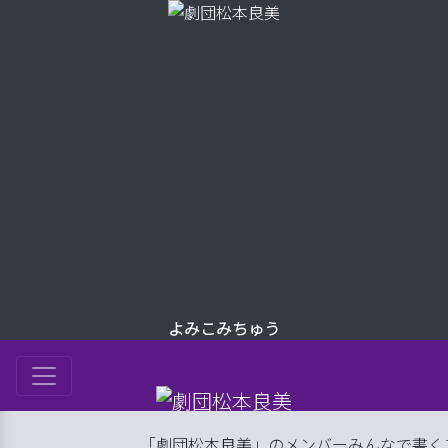
よみこみちゅう
は
「劇団松本良美」のメンバーみんなで書くブロ