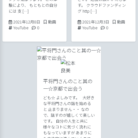
験により、 もともとの自分
す。 クラウドファンディン
には 支 […]
グ http […]
2021年12月8日
Posted in
2021年12月3日
Posted in
2021年12月8日
動画
2021年12月3日
動画
Tags:
Comments:
Tags:
Comments:
YouTube
0
YouTube
0
平将門さんのこと其の
一☆京都で出会う
ども☆ よしみです。 大好き
な平将門さんの話を始める
と 止まりません・・ なの
で、話すのが嬉しくて楽しい
です。 自分の人生と共に
様々なコトに気づく流れに
もなっていますが あまりに