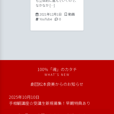
も立体的に進んでいくので、
なかなか […]
2021年12月1日
Posted in
2021年12月1日
動画
Tags:
Comments:
YouTube
0
100％「魂」のカタチ
WHAT’S NEW
劇団松本良美からのお知らせ
2025年10月10日
手相観講座☆受講生新規募集！早期特典あり