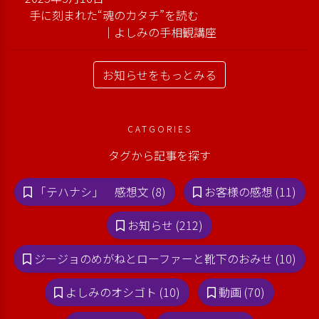
手に刻まれた“魂のカタチ”を読む
｜よしみの手相観講座
お知らせをもっとみる
CATGORIES
タグから記事を探す
「テハナシ」 感想文 (8)
お客様の感想 (11)
お知らせ (212)
ジージョのめがねとローファーと靴下のおみせ (10)
よしみのオシゴト (10)
動画 (70)