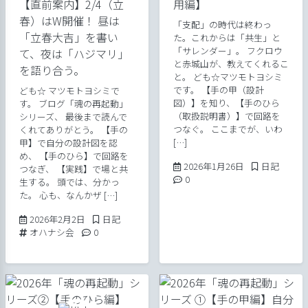
【直前案内】2/4（立
用編】
春）はW開催！ 昼は
「支配」の時代は終わっ
「立春大吉」を書い
た。これからは「共生」と
「サレンダー」。 フクロウ
て、夜は「ハジマリ」
と赤城山が、教えてくれるこ
を語り合う。
と。 ども☆マツモトヨシミ
です。 【手の甲（設計
ども☆ マツモトヨシミで
図）】を知り、【手のひら
す。 ブログ「魂の再起動」
（取扱説明書）】で回路を
シリーズ、 最後まで読んで
つなぐ。 ここまでが、いわ
くれてありがとう。 【手の
[…]
甲】で自分の設計図を認
め、 【手のひら】で回路を
2026年1月26日
Posted in
2026年1月26日
日記
つなぎ、 【実践】で場と共
Comments:
0
生する。 頭では、分かっ
た。 心も、なんかザ […]
2026年2月2日
Posted in
2026年2月2日
日記
Tags:
Comments:
オハナシ会
0