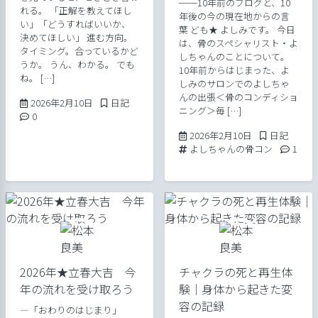
──10年前のブログと、10
れる。 「正解を教えてほし
年後の今の現在地からの言
い」「どうすればいいか、
葉 ども★ よしみです。 今日
決めてほしい」 進む方向。
は、骨のスペシャリスト・よ
タイミング。合っているかど
しちゃんのことについて。
うか。 うん、わかる。 でも
10年前からはじまった、よ
ね。 […]
しみのサロンでのよしちゃ
んの出張＜骨のコンディショ
2026年2月15日
Posted in
2026年2月10日
日記
ニング＞毎 […]
Comments:
0
2026年2月10日
Posted in
2026年2月10日
日記
Tags:
Comme
よしちゃんの骨コン
1
2026年★立春大吉 今
チャクラの死と再生体
年の流れを受け取ろう
験｜身体から起きた変
容の記録
―「おわりのはじまり」