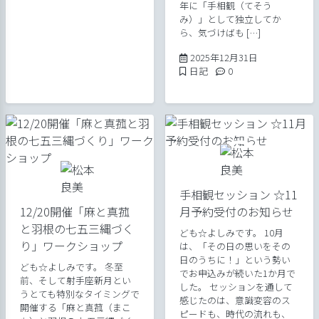
年に「手相観（てそう
み）」として独立してか
ら、気づけばも […]
2025年12月31
2025年12月31日
Posted in
Comments:
日記
0
手相観セッション ☆11
12/20開催「麻と真菰
月予約受付のお知らせ
と羽根の七五三縄づく
ども☆よしみです。 10月
り」ワークショップ
は、「その日の思いをその
日のうちに！」という勢い
ども☆よしみです。 冬至
でお申込みが続いた1か月で
前、そして射手座新月とい
した。 セッションを通して
うとても特別なタイミングで
感じたのは、意識変容のス
開催する「麻と真菰（まこ
ピードも、時代の流れも、