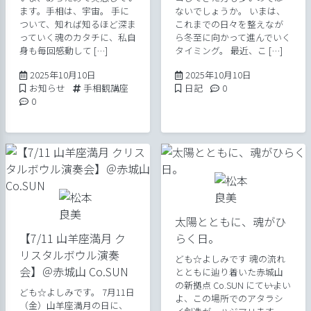
ます。手相は、宇宙。 手に
ないでしょうか。 いまは、
ついて、知れば知るほど深ま
これまでの日々を整えなが
っていく魂のカタチに、私自
ら冬至に向かって進んでいく
身も毎回感動して […]
タイミング。 最近、こ […]
2025年10月10日
2025年10月10
2025年10月10日
2025年10月10日
Posted in
Tags:
Posted in
Comments:
お知らせ
手相観講座
日記
0
Comments:
0
太陽とともに、魂がひ
【7/11 山羊座満月 ク
らく日。
リスタルボウル演奏
ども☆よしみです 魂の流れ
会】＠赤城山 Co.SUN
とともに辿り着いた赤城山
の新拠点 Co.SUN にて――いよい
ども☆よしみです。 7月11日
よ、この場所でのアタラシ
（金）山羊座満月の日に、