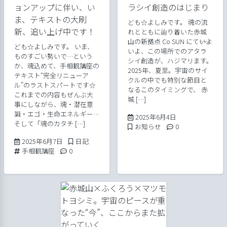
ョンアップに伴い、い
ラシイ創造のはじまり
ま、テキストの大刷
ども☆よしみです。 魂の流
新、追い上げ中です！
れとともに辿り着いた赤城
山の新拠点 Co.SUN にて――いよ
ども☆よしみです。 いま、
いよ、この場所でのアタラ
ものすごい勢いで…という
シイ創造が、ハジマリます。
か、魂込めて、手相観講座の
2025年、夏至。宇宙のサイ
テキスト“完全リニューア
クルの中でも特別な節目と
ル”のラストスパートです☆
なるこのタイミングで、 赤
これまでの内容もぜんぶ大
城 […]
事にしながら、魂・潜在意
識・エゴ・生命エネルギー…
2025年6月4日
2025年6月4日
そして「魂のカタチ […]
Posted in
Comments:
お知らせ
0
2025年6月16日
Posted in
2025年6月7日
日記
Tags:
Comments:
手相観講座
0