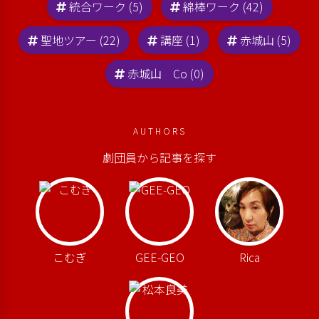
統合ワーク (5)
綿棒ワーク (42)
聖地ツアー (22)
講座 (1)
赤城山 (5)
赤城山 Co (0)
AUTHORS
劇団員から記事を探す
こむぎ
GEE-GEO
Rica