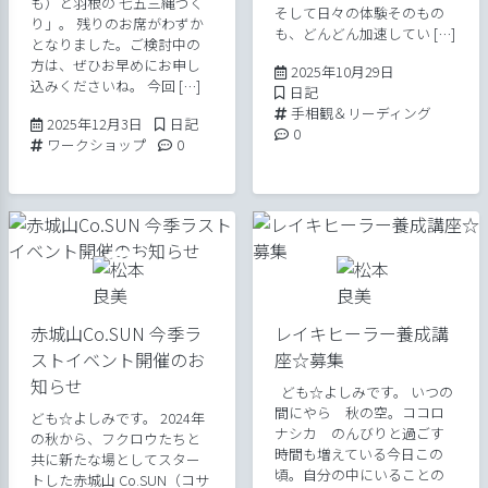
も）と羽根の 七五三縄づく
そして日々の体験そのもの
り」。 残りのお席がわずか
も、どんどん加速してい […]
となりました。ご検討中の
方は、ぜひお早めにお申し
2025年10月29
2025年10月29日
込みくださいね。 今回 […]
Posted in
日記
Tags:
手相観＆リーディング
2025年12月3日
Posted in
2025年12月3日
日記
Comments:
0
Tags:
Comments:
ワークショップ
0
赤城山Co.SUN 今季ラ
レイキヒーラー養成講
ストイベント開催のお
座☆募集
知らせ
ども☆よしみです。 いつの
間にやら 秋の空。ココロ
ども☆よしみです。 2024年
ナシカ のんびりと過ごす
の秋から、フクロウたちと
時間も増えている今日この
共に新たな場としてスター
頃。自分の中にいることの
トした赤城山 Co.SUN（コサ