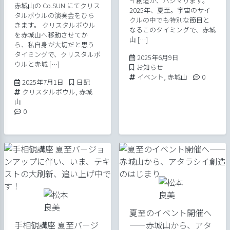
イ創造が、ハジマリます。
赤城山の Co.SUN にてクリス
2025年、夏至。宇宙のサイ
タルボウルの演奏会をひら
クルの中でも特別な節目と
きます。 クリスタルボウル
なるこのタイミングで、赤城
を赤城山へ移動させてか
山 […]
ら、私自身が大切だと思う
タイミングで、クリスタルボ
2025年6月9日
2025年6月9日
ウルと赤城 […]
Posted in
お知らせ
Tags:
Comment
イベント
,
赤城山
0
2025年7月1日
Posted in
2025年7月1日
日記
Tags:
クリスタルボウル
,
赤城
山
Comments:
0
夏至のイベント開催へ
手相観講座 夏至バージ
――赤城山から、アタ