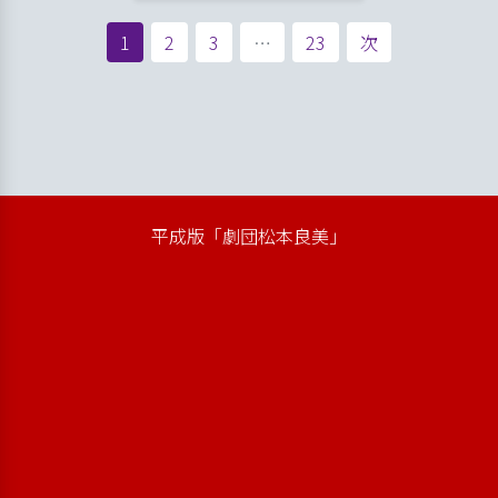
投稿のページ送り
1
2
3
…
23
次
オンラインショップ「青空市場」