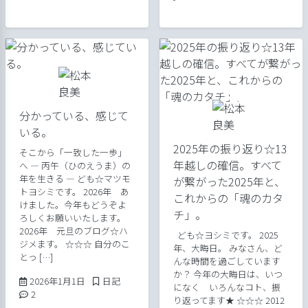
分かっている、感じて
いる。
2025年の振り返り☆13
そこから「一致した一歩」
年越しの確信。すべて
へ ― 丙午（ひのえうま）の
年を生きる ― ども☆マツモ
が繋がった2025年と、
トヨシミです。 2026年 あ
これからの「魂のカタ
けました。今年もどうぞよ
チ」。
ろしくお願いいたします。
2026年 元旦のブログ☆ハ
ども☆ヨシミです。 2025
ジメます。 ☆☆☆ 自分のこ
年、大晦日。 みなさん、ど
とっ […]
んな時間を過ごしています
か？ 今年の大晦日は、いつ
2026年1月1日
Posted in
2026年1月1日
日記
になく いろんなコト、振
Comments:
2
り返ってます★ ☆☆☆ 2012