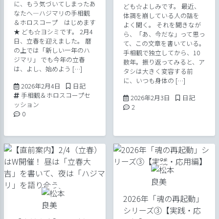
に、もう気づいてしまったあ
ども☆よしみです。 最近、
なたへ―ハジマリの手相観
体調を崩している人の話を
＆ホロスコープ はじめます
よく聞く。 それを聞きなが
★ ども☆ヨシミです。 2月4
ら、「あ、今だな」って思っ
日、立春を迎えました。 暦
て、この文章を書いている。
の上では「新しい一年のハ
手相観で独立してから、10
ジマリ」 でも今年の立春
数年。振り返ってみると、ア
は、よし、始めよう […]
タシは大きく変容する前
に、いつも身体の […]
2026年2月4日
Posted in
2026年2月4日
日記
Tags:
手相観＆ホロスコープセ
2026年2月3日
Posted in
2026年2月3日
日記
ッション
Comments:
2
Comments:
0
2026年「魂の再起動」
シリーズ③【実践・応