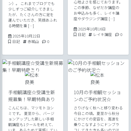
心地よさを感じております。
ン）。 これまでブログでも
この季節、なぜだか講座の
少しずつご紹介してきまし
お申込みも多く、レイキ講
たが、たくさんの方に足を
座やダウジング講座 […]
運んでいただき、笑顔あふれ
る時間を重 […]
2025年10月16
2025年10月16日
Posted in
Tags:
Comme
日記
レイキ講座
0
2025年10月22日
2025年10月22日
Posted in
Tags:
Comments:
日記
赤城山
0
手相観講座☆受講生新
10月の手相観セッショ
規募集！早期特典あり
ンのご予約状況☆
こんにちは、マツモトヨシ
さりげなく秋へと移り変わる
ミです。 夏至から、バージ
今日この頃。夏至から秋分
ョンアップした新しい手相
にかけての変容を、高波を
観講座も1クールを終えて、
乗りこなすようにドンブラ
いま、あらためて実感してい
コしてきた方も多いのでは