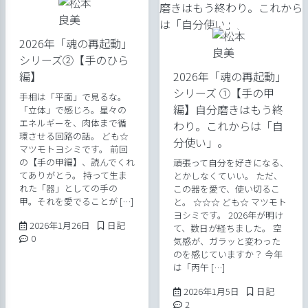
2026年「魂の再起動」
シリーズ②【手のひら
編】
2026年「魂の再起動」
シリーズ ①【手の甲
手相は「平面」で見るな。
編】自分磨きはもう終
「立体」で感じろ。星々の
エネルギーを、肉体まで循
わり。これからは「自
環させる回路の話。 ども☆
分使い」。
マツモトヨシミです。 前回
の【手の甲編】、読んでくれ
頑張って自分を好きになる、
てありがとう。 持って生ま
とかしなくていい。 ただ、
れた「器」としての手の
この器を愛で、使い切るこ
甲。それを愛でることが […]
と。 ☆☆☆ ども☆ マツモト
ヨシミです。 2026年が明け
2026年1月26日
Posted in
2026年1月26日
日記
て、数日が経ちました。 空
Comments:
0
気感が、ガラッと変わった
のを感じていますか？ 今年
は「丙午 […]
2026年1月5日
Posted in
2026年1月5日
日記
Comments:
2