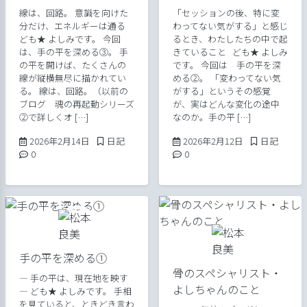
線は、回路。 意識を向けた
「セッションの後、特に変
分だけ、エネルギーは通る
わってない気がする」と感じ
ども★ よしみです。 今回
るとき、わたしたちの中で起
は、手の平を深める③。 手
きていること ども★ よしみ
の平を開けば、たくさんの
です。 今回は 手の平を深
線が縦横無尽に描かれてい
める②。 「変わってない気
る。 線は、回路。（以前の
がする」というその感覚
ブログ 魂の再起動シリーズ
が、実はどんな変化の途中
②で詳しくオ […]
なのか。手の平 […]
2026年2月14日
Posted in
2026年2月15日
Posted in
2026年2月14日
日記
2026年2月12日
日記
Comments:
Comments:
0
0
手の平を深める①
骨のスペシャリスト・
― 手の平は、現在地を映す
よしちゃんのこと
― ども★ よしみです。 手相
を見ていると、ときどき言わ