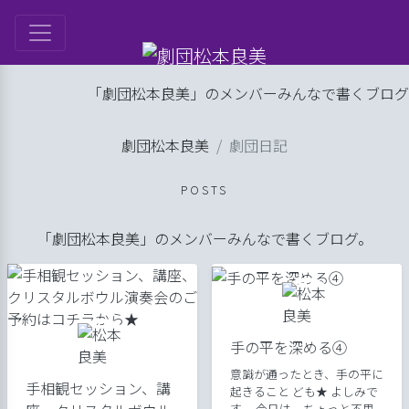
は
「劇団松本良美」のメンバーみんなで書くブログ。
ル
劇団松本良美
劇団日記
ップ
劇団日記
げ
POSTS
良美
「劇団松本良美」のメンバーみんなで書くブログ。
手の平を深める④
意識が通ったとき、手の平に
手相観セッション、講
起きること ども★ よしみで
す。 今日は、ちょっと不思