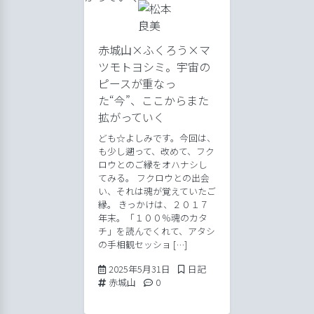
赤城山×ふくろう×マ
ツモトヨシミ。宇宙の
ピースが重なっ
た“今”、ここからまた
拡がっていく
ども☆よしみです。今回は、
も少し遡って、改めて、フク
ロウとのご縁をオハナシし
てみる。 フクロウとの出会
い、それは魂が覚えていたご
縁。 きっかけは、２０１７
年末。「１００％魂のカタ
チ」を読んでくれて、アタシ
の手相観セッショ […]
2025年5月31日
Posted in
2025年5月31日
日記
Tags:
Comments:
赤城山
0