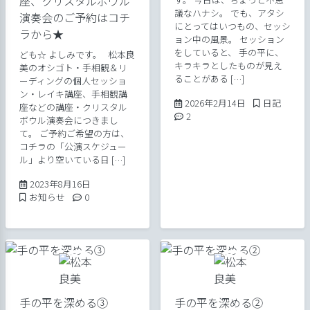
座、クリスタルボウル
議なハナシ。 でも、アタシ
演奏会のご予約はコチ
にとってはいつもの、セッシ
ラから★
ョン中の風景。 セッション
をしていると、 手の平に、
ども☆ よしみです。 松本良
キラキラとしたものが見え
美のオシゴト・手相観＆リ
ることがある […]
ーディングの個人セッショ
ン・レイキ講座、手相観講
2026年2月14日
Posted in
2026年2月14日
日記
座などの講座・クリスタル
Comments:
2
ボウル演奏会につきまし
て。 ご予約ご希望の方は、
コチラの「公演スケジュー
ル」より空いている日 […]
2023年8月16日
2023年8月16日
Posted in
Comments:
お知らせ
0
手の平を深める③
手の平を深める②