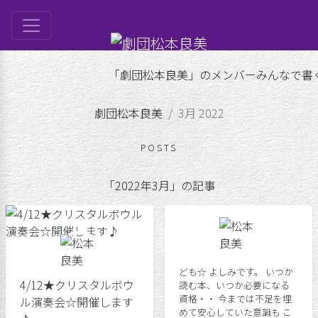
は
「劇団松本良美」のメンバーみんなで書くブ
ル
劇団松本良美
3月 2022
ップ
劇団日記
げ
POSTS
良美
「2022年3月」の記事
ども☆ よしみです。 いつか
4/12★クリスタルボウ
読む本、いつか必要になる
資格・・ 今までは不足を埋
ル演奏会☆開催します
めて安心していた意識も こ