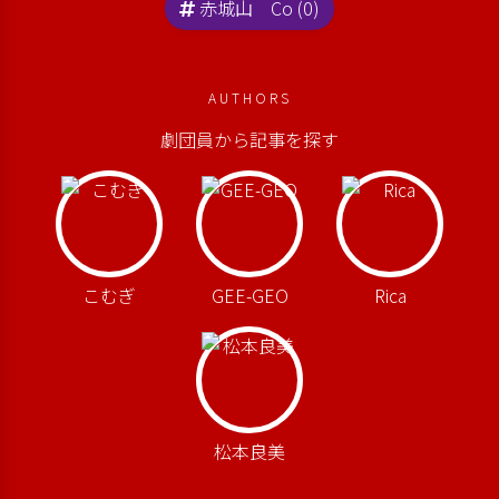
赤城山 Co (0)
AUTHORS
劇団員から記事を探す
こむぎ
GEE-GEO
Rica
松本良美