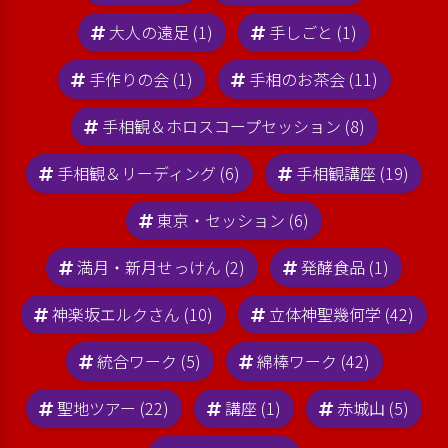
大人の遠足 (1)
手しごと (1)
手作りの会 (1)
手相のお茶会 (11)
手相観＆ホロスコープセッション (8)
手相観＆リーディング (6)
手相観講座 (19)
東京・セッション (6)
満月・新月せっけん (2)
発酵食品 (1)
神楽坂エルクさん (10)
立体神聖幾何学 (42)
統合ワーク (5)
綿棒ワーク (42)
聖地ツアー (22)
講座 (1)
赤城山 (5)