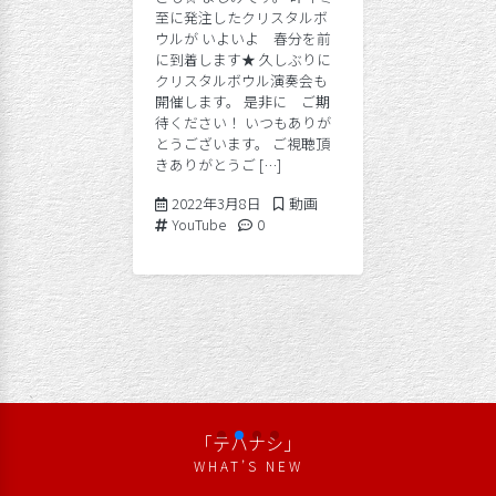
至に発注したクリスタルボ
ウルが いよいよ 春分を前
に到着します★ 久しぶりに
クリスタルボウル演奏会も
開催します。 是非に ご期
待ください！ いつもありが
とうございます。 ご視聴頂
きありがとうご […]
2022年3月8日
Posted in
2022年3月8日
動画
Tags:
Comments:
YouTube
0
「テハナシ」
WHAT’S NEW