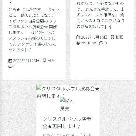
♪
れからは、今必要ないもの
は、 どんどん手放して、ま
ども★ よしみです。 ほんっ
ずはスペースの確保を。 質
とに お久しぶりになりま
問からのオコタエで 私なり
すがワタシ自身念願の クリ
の見解を話して […]
スタルボウル演奏会☆ 開催
しますっ！ 4月12日（火）
2022年3月16日
Posted in
2022年3月16日
動画
アタラシイ前橋のサロンに
Tags:
Comments:
YouTube
0
て☆ アタラシイ場のおひろ
めとアタ […]
2022年3月28日
Posted in
2022年3月28日
日記
Comments:
4
クリスタルボウル演奏
会★再開します♪
ども☆ よしみです。 昨年冬