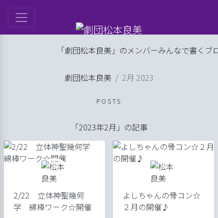
は
「劇団松本良美」のメンバーみんなで書くブログ
ル
劇団松本良美
2月 2023
ップ
劇団日記
げ
POSTS
良美
「2023年2月」の記事
2/22 立体神聖幾何
よしちゃんの骨コン☆
学 綿棒ワーク☆開催
２月の開催♪