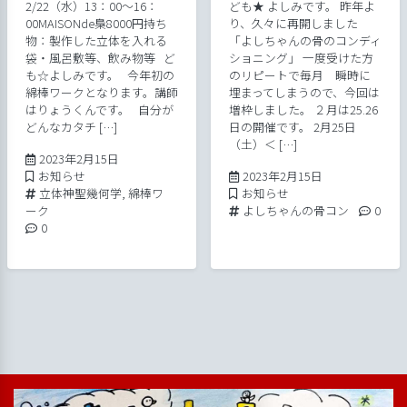
2/22（水）13：00～16：
ども★ よしみです。 昨年よ
00MAISONde梟8000円持ち
り、久々に再開しました
物：製作した立体を入れる
「よしちゃんの骨のコンディ
袋・風呂敷等、飲み物等 ど
ショニング」 一度受けた方
も☆よしみです。 今年初の
のリピートで毎月 瞬時に
綿棒ワークとなります。講師
埋まってしまうので、今回は
はりょうくんです。 自分が
増枠しました。 ２月は25.26
どんなカタチ […]
日の開催です。 2月25日
（土）＜ […]
2023年2月15日
2023年2月15日
Posted in
2023年2月16日
お知らせ
2023年2月15日
Tags:
Posted in
立体神聖幾何学
,
綿棒ワ
お知らせ
Tags:
Comme
ーク
よしちゃんの骨コン
0
Comments:
0