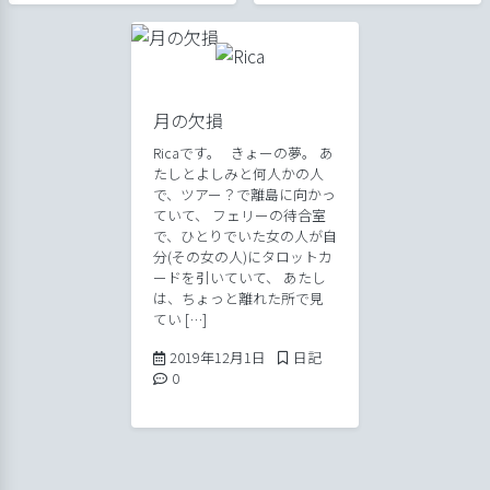
月の欠損
Ricaです。 きょーの夢。 あ
たしとよしみと何人かの人
で、ツアー？で離島に向かっ
ていて、 フェリーの待合室
で、ひとりでいた女の人が自
分(その女の人)にタロットカ
ードを引いていて、 あたし
は、ちょっと離れた所で見
てい […]
2019年12月1日
Posted in
2019年12月1日
日記
Comments:
0