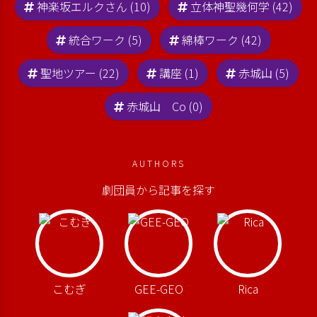
神楽坂エルクさん (10)
立体神聖幾何学 (42)
統合ワーク (5)
綿棒ワーク (42)
聖地ツアー (22)
講座 (1)
赤城山 (5)
赤城山 Co (0)
AUTHORS
劇団員から記事を探す
こむぎ
GEE-GEO
Rica