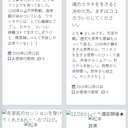
魂のカタチを生きると
うシェアを待ってました。
決めた方。まずはココ
1200年以上の宗教観、道徳
観が染みついている ワタ
カラいらしてくださ
シタチには、とても繊細なブ
い。
ブン。 だから ついつい
綺麗ゴトで生きてしまうけ
ども★ よしみです。 冬至の
ど、無意識レベルで手放しが
朝。 歴史も世界も意識もひ
出来ていない […]
っくり返る。 1200年の個を
生きる世界から、ワンネス
2020年4月14日
2019年12月22日
を生きる世界へとひっくり返
Posted in
Comments:
お客様の感想
0
る。 所有からシェアへ。貯
えから手放しへ。物質から
非物質へ。依存から自立
へ。サンカクか […]
2020年4月14
2019年12月22日
Posted in
Comments:
お客様の感想
0