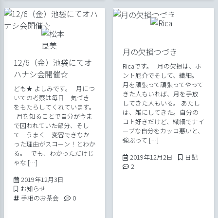
月の欠損つづき
12/6（金）池袋にてオ
Ricaです。 月の欠損は、ホ
ハナシ会開催☆
ント厄介でそして、繊細。
月を頑張って頑張ってやって
ども★ よしみです。 月につ
きた人もいれば、月を手放
いての考察は毎日 気づき
してきた人もいる。 あたし
をもたらしてくれています。
は、雑にしてきた。自分の
月を知ることで自分が今ま
コト好きだけど、繊細でナイ
で囚われていた部分、そし
ーブな自分をカッコ悪いと、
て うまく 変容できなか
強ぶって […]
った理由がスコーン！とわか
る。 でも、わかっただけじ
2019年12月2日
Posted in
2019年12月2日
日記
ゃな […]
Comments:
2
2019年12月3日
2019年12月3日
Posted in
お知らせ
Tags:
Comments:
手相のお茶会
0