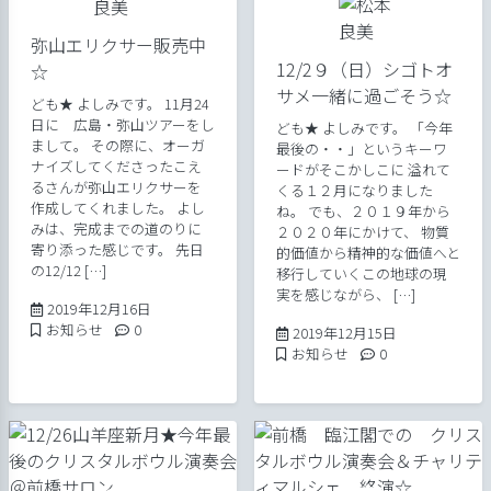
弥山エリクサー販売中
12/2９（日）シゴトオ
☆
サメ一緒に過ごそう☆
ども★ よしみです。 11月24
日に 広島・弥山ツアーをし
ども★ よしみです。 「今年
まして。 その際に、オーガ
最後の・・」というキーワ
ナイズしてくださったこえ
ードがそこかしこに 溢れて
るさんが弥山エリクサーを
くる１２月になりました
作成してくれました。 よし
ね。 でも、２０１９年から
みは、完成までの道のりに
２０２０年にかけて、 物質
寄り添った感じです。 先日
的価値から精神的な価値へと
の12/12 […]
移行していくこの地球の現
実を感じながら、 […]
2019年12月16日
2019年12月16日
Posted in
Comments:
お知らせ
0
2019年12月15
2019年12月15日
Posted in
Comments:
お知らせ
0