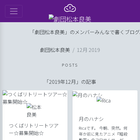
は
「劇団松本良美」のメンバーみんなで書くブログ。
ル
劇団松本良美
12月 2019
ップ
劇団日記
げ
POSTS
良美
「2019年12月」の記事
月のハナシ
つくばリトリートツア
Ricaです。 今朝、突然。何
ー☆募集開始☆
年か前に見たアニメ『暗殺
教室』のコロせんせーが、