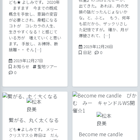
ども★ よしみです。 2020年
出てきた。 あれは、月の欠
ますます 今までの既成
損の話だったんじょないか
概念を手放し、意識の変容
な。と、ふと。 もう、何年
が必要とされ、身軽になる
も前だから、ザックリさし
コトが コレカラの人生、
た記憶ですが。 確か、月が
生きやすくなる！と感じて
爆破されて、 […]
いる方が 増えていくと思い
ます。 手放し、お掃除、断
2019年12月26
2019年12月26日
捨離・・ そん […]
Posted in
Comments:
日記
0
2020年4月14日
2019年12月27日
Posted in
Tags:
お知らせ
聖地ツアー
Comments:
0
繋がる、丸く太くなる
ども★よしみです。 メリー
Become me candle
クリスマス☆ 昨日は だん