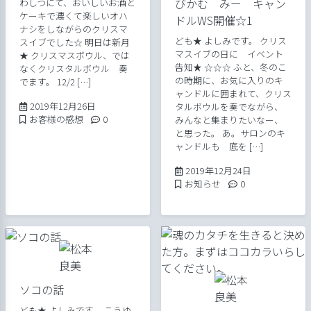
びかむ みー キャン
わしつにて、おいしいお酒と
ケーキで濃くて楽しいオハ
ドルWS開催☆1
ナシをしながらのクリスマ
ども★ よしみです。 クリス
スイブでした☆ 明日は新月
マスイブの日に イベント
★ クリスマスボウル、では
告知★ ☆☆☆ ふと、冬のこ
なくクリスタルボウル 奏
の時期に、お気に入りのキ
でます。 12/2 […]
ャンドルに囲まれて、クリス
2020年4月14日
2019年12月26日
タルボウルを奏でながら、
Posted in
Comments:
お客様の感想
0
みんなと集まりたいなー、
と思った。 あ。サロンのキ
ャンドルも 底を […]
2019年12月24
2019年12月24日
Posted in
Comments:
お知らせ
0
ソコの話
ども★ よしみです。 こうゆ