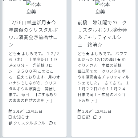
12/26山羊座新月★今
前橋 臨江閣での ク
年最後のクリスタルボ
リスタルボウル演奏会
ウル演奏会＠前橋サロ
＆チャリティマルシ
ン
ェ 終演☆
ども★ よしみです。 １２/２
ども★ よしみです。 パワフ
６（木） 山羊座新月 １９
ルだった 12/12の満月★ め
時３０分～ ＠前橋サロ
ぐりえさん 主催の前橋
ン ３５００円 このとこ
臨江閣での クリスタルボ
ろ 伝えております、月のオ
ウル演奏会＆チャリティマル
ハナシもしながら、クリス
シェでした。 さてさて。 １
タルボウル演奏会 開催し
１月２２日から１１月２４
ます。 毎日 目にするあり
日まで岡山～広島のオシゴ
のままの自然の姿を […]
ト＆旅 […]
2019年12月15日
2019年12月15
2019年12月15日
2019年12月15日
Posted in
Posted in
Comments:
お知らせ
日記
0
Tags:
Comments:
クリスタルボウル
0