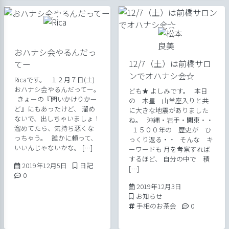
おハナシ会やるんだっ
12/7（土）は前橋サロ
てー
ンでオハナシ会☆
Ricaです。 １２月７日(土)
おハナシ会やるんだってー。
ども★ よしみです。 本日
きょーの『問いかけりかー
の 木星 山羊座入りと共
ど』にもあったけど、 溜め
に大きな地震がありました
ないで、出しちゃいましょ！
ね。 沖縄・岩手・関東・・
溜めてたら、気持ち悪くな
１５００年の 歴史が ひ
っちゃう。 誰かに頼って、
っくり返る・・ そんな キ
いいんじゃないかな。 […]
ーワードも 月を考察すれば
するほど、 自分の中で 積
2019年12月5日
Posted in
2019年12月5日
日記
[…]
Comments:
0
2019年12月3日
2019年12月3日
Posted in
お知らせ
Tags:
Comments:
手相のお茶会
0