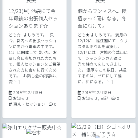
12/23(月) 池袋にて今
個からワンネスへ。陰
年最後の出張個人セッ
極まって陽になる。冬
ションあります☆
至にむけて。
ども☆ よしみです。 只
ども★ よしみです。 満月の
今、都内への出張セッショ
12/12に 臨江閣にて クリ
ンに向かう電車の中です。
スタルボウルを演奏し、
11月に開催して頂いた、お
12/14には 宮城の金華山に
話し会に参加された方たち
て シャンタンさん達と
で、個人セッションをご希望
光の柱立てをしてきまし
された方に会いに行くため
た。 濃厚なこの数日、共通
です。 お話し会の内容は、
するのは、ゼロにして輪
変 […]
に、和になる。 […]
2019年12月19日
2019年12月18
2019年12月19日
2019年12月18日
Posted in
Posted in
Comments:
お知らせ
お知らせ
,
日記
0
Tags:
Comments:
東京・セッション
0