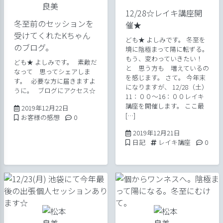
12/28☆レイキ講座開
冬至前のセッションを
催★
受けてくれたKちゃん
ども★ よしみです。 冬至を
のブログ。
境に陰極まって陽に転ずる。
もう、変わっていきたい！
ども★ よしみです。 素敵だ
と 思う方も 増えているの
なって 思ってシェアしま
を感じます。 さて。 今年末
す。 必要な方に届きますよ
になりますが、 12/28（土）
うに。 ブログにアクセス☆
11：００～16：００レイキ
講座を開催します。 ここ最
2020年4月14日
2019年12月22日
[…]
Posted in
Comments:
お客様の感想
0
2020年4月14
2019年12月21日
Posted in
Tags:
Comme
日記
レイキ講座
0