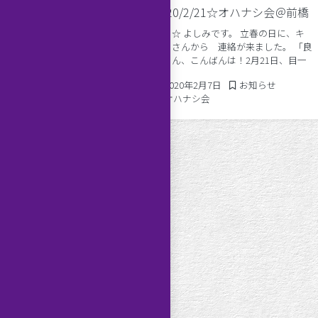
2020/2/21☆オハナシ会＠前橋
☆神楽坂でのオハナシ会
ども☆ よしみです。 立春の日に、キ
しょう！
ノコさんから 連絡が来ました。 「良
美さん、こんばんは！2月21日、目一
しみです。 今週末
杯良美さんワールドで楽しみたいの
土）神楽坂にて テハナシのオ
2020年2月8日
Posted in
2020年2月7日
お知らせ
で、午前？お話会とか可能ですか？」
す☆ ☆☆☆ 今回のオハナ
Tags:
オハナシ会
「いーよー！まかせたー！」と 即答
、手相とホロスコープの両面
しました。 […]
2024年2月12日
Posted in
2月12日
お知らせ
れぞれの「魂の傷」をお伝え
シ会
,
出張カウンセリング・
「魂の傷」とは、魂のカタ
 […]