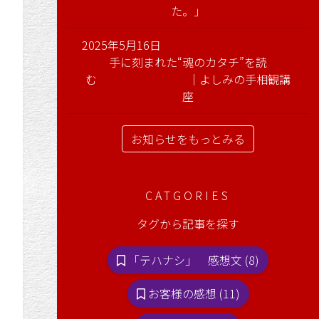
た。」
2025年5月16日
手に刻まれた“魂のカタチ”を読
む ｜よしみの手相観講
座
お知らせをもっとみる
CATGORIES
タグから記事を探す
「テハナシ」 感想文 (8)
お客様の感想 (11)