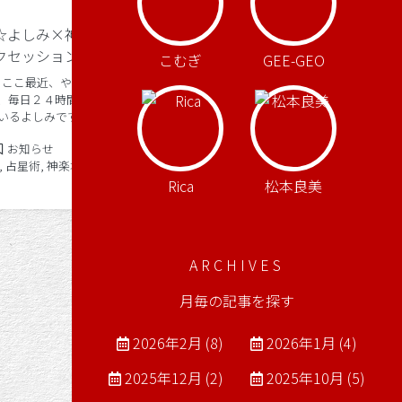
☆よしみ×神楽
天秤座満月★クリスタルボウル
クセッション
演奏会
こむぎ
GEE-GEO
 ここ最近、やり
ども☆ よしみです。 新しい場を
、毎日２４時間の
4/12にプレオープンいたしました。ク
いるよしみです。
リスタルボウル演奏会で幕開けできて
ンでの手相講座の
ワタシ自身とても幸せです。 ありがと
20年4月14日
Posted in
2022年4月14日
Posted in
お知らせ
2022年4月14日
お知らせ
作成していること
うございます。 新しい場は「MAISON
Tags:
,
占星術
,
神楽坂エ
クリスタルボウル
トツなのですが。
de 梟」（メゾンドフクロウ） とい
Rica
松本良美
[…]
ARCHIVES
月毎の記事を探す
2026年2月 (8)
2026年1月 (4)
2025年12月 (2)
2025年10月 (5)