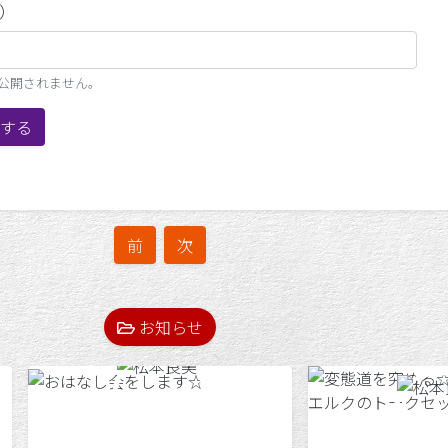
）
、公開されません。
する
前
次
お知らせ