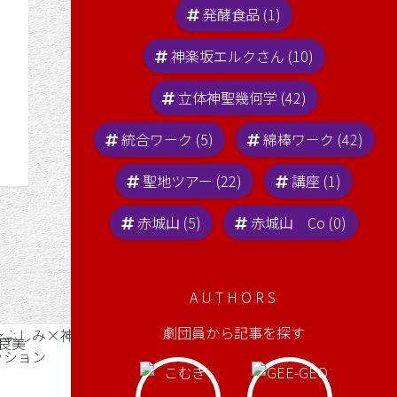
発酵食品 (1)
神楽坂エルクさん (10)
立体神聖幾何学 (42)
統合ワーク (5)
綿棒ワーク (42)
聖地ツアー (22)
講座 (1)
赤城山 (5)
赤城山 Co (0)
AUTHORS
劇団員から記事を探す