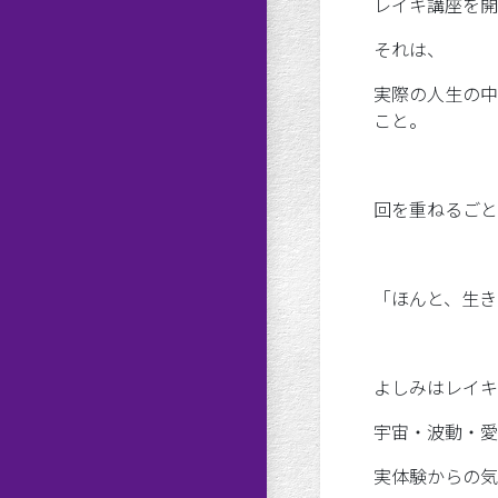
レイキ講座を開
それは、
実際の人生の中
こと。
回を重ねるごと
「ほんと、生き
よしみはレイキ
宇宙・波動・愛
実体験からの気