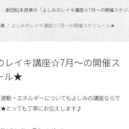
の「よしみのレイキ講座☆7月～の開催スケジュール★ 」
0％「魂」のカタチ
オンラインショップ「青空
良美
よしみのレイキ講座☆7月～の開催スケジュール★
のレイキ講座☆7月～の開催ス
ール★
、波動・エネルギーについてもよしみの講座ならで
載★とっても丁寧にお伝えします♪