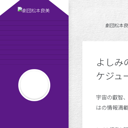
劇団松本良美
10
劇団松本
劇団松本良美とは
公演スケジュール
劇団員の紹介
MAISONde梟
劇団日記
オンラインショップ
お問い合わせ
よしみ
りかーどのお告げ
平成の劇団松本良美
ケジュ
宇宙の叡智
はの情報満
だんわしつ８