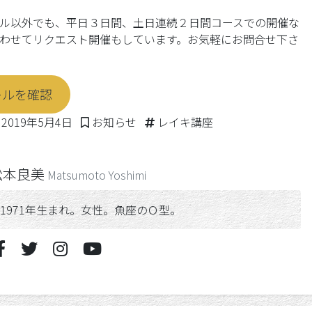
ル以外でも、平日３日間、土日連続２日間コースでの開催な
わせてリクエスト開催もしています。お気軽にお問合せ下さ
ールを確認
2020年4月14日
Posted in
Tags:
2019年5月4日
お知らせ
レイキ講座
松本良美
Matsumoto Yoshimi
1971年生まれ。女性。魚座のＯ型。