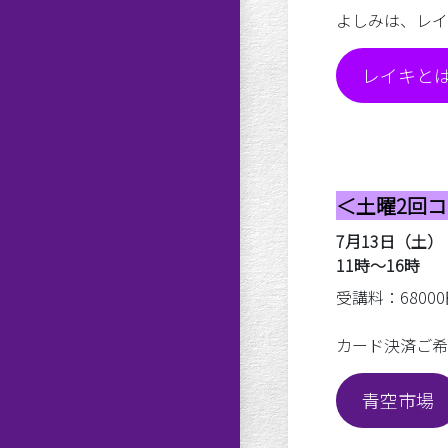
よしみは、レイ
レイキと
＜土曜2回
7月13日（土）
11時～16時
受講料：6800
カード決済ご希
青空市場