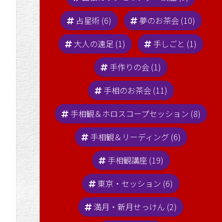
占星術 (6)
夢のお茶会 (10)
キ講座☆7月～の開催スケ
大人の遠足 (1)
手しごと (1)
手作りの会 (1)
手相のお茶会 (11)
手相観＆ホロスコープセッション (8)
手相観＆リーディング (6)
手相観講座 (19)
東京・セッション (6)
満月・新月せっけん (2)