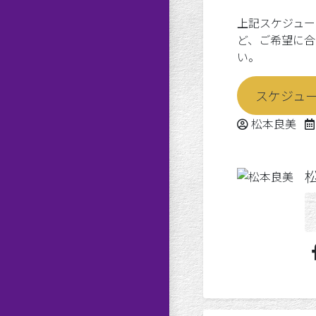
上記スケジュー
ど、ご希望に合
い。
スケジュ
Posted by
松本良美