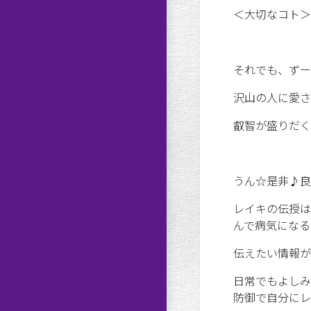
＜大切なコト＞
それでも、ずー
沢山の人に愛さ
叡智が盛りだく
うん☆是非♪良
レイキの伝授は
んで病気になる
伝えたい情報が
日常でもよしみ
防御で自分にレ