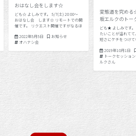
おはなし会をします☆
変態道を究める
ども☆ よしみです。 5/7(土) 20:00〜
坂エルクのトー
おはなし会 します☆ リモートでの開
催です。 リクエスト開催ですがなるほ
ども★ よしみです。
ど^ ^こんな感じいーね！というメッ
たいことが溢れてて
2022年5月6日
Posted in
2022年5月5日
お知らせ
セージ。 ☆☆☆ 今の自分の感覚とし
短さにケチをつけて
Tags:
オハナシ会
て、、セッションを受けると […]
そんな中、オンライ
20
2019年10月1日
動画をひとり粛々と
Tags:
トークセッション
もまた、楽しみのヒ
ルクさん
[…]