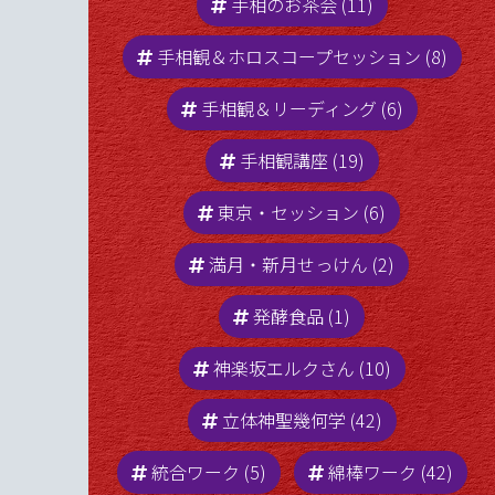
手相のお茶会 (11)
[…]
手相観＆ホロスコープセッション (8)
手相観＆リーディング (6)
手相観講座 (19)
東京・セッション (6)
満月・新月せっけん (2)
発酵食品 (1)
神楽坂エルクさん (10)
立体神聖幾何学 (42)
統合ワーク (5)
綿棒ワーク (42)