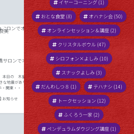
イヤーコーニング (1)
おとな食堂 (8)
オハナシ会 (50)
オンラインセッション＆講座 (2)
クリスタルボウル (47)
レイキ講座☆リクエスト受付中
シロフォン×よしみ (10)
前橋サロンでオ
ども★よしみです。 先日、信頼する友
人より きのー ひと息ついたシュンカ
スナックよしみ (3)
ン オトコでもオンナでもない声？で
。 本日の 木星
「よしみ レイキ講座しな」 と聞こえ
きな地震がありま
2021年1月27日
Posted in
2021年1月27日
お知らせ
てきた。 なので メッセージしまし
だんわしつ８ (1)
テハナシ (14)
手・関東・・ １
Tags:
レイキ講座
た。 と 連絡がきました。 私は ＜
 ひっくり返
レ […]
19年12月3日
Posted in
お知らせ
ーワードも 月を考
トークセッション (12)
 自分の中で 積
[
ふくろう一家 (2)
ペンデュラムダウジング講座 (1)