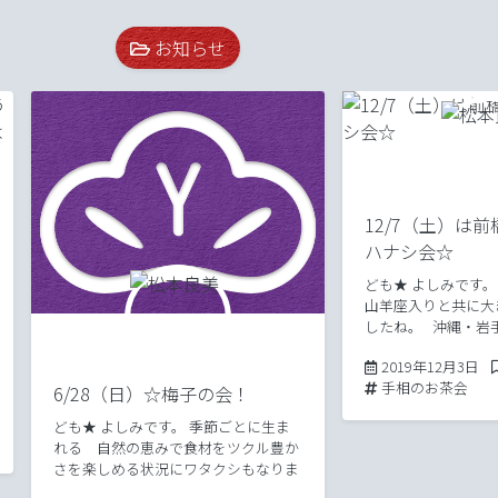
お知らせ
12/7（土）は
ハナシ会☆
ども★ よしみです
山羊座入りと共に大
したね。 沖縄・岩
５００年の 歴史が
20
2019年12月3日
る・・ そんな キ
Tags:
手相のお茶会
察すればするほど、
6/28（日）☆梅子の会！
[…]
ども★ よしみです。 季節ごとに生ま
れる 自然の恵みで食材をツクル豊か
さを楽しめる状況にワタクシもなりま
して。 ６月は 梅子の会★を開催した