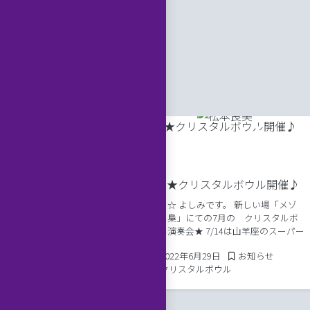
7月★クリスタルボウル開催♪
7 射手座新月はクリスタ
ども☆ よしみです。 新しい場「メゾ
演奏会＠前橋サロン
ンド梟」にての7月の クリスタルボ
ウル演奏会★ 7/14は山羊座のスーパー
しみです。 １１/２７
ムーン満月★7/29は獅子座の新月☆ 太
射手座新月 １９時３０分～
2022年7月1日
Posted in
2022年6月29日
お知らせ
陽のエネルギーをしっかり受け取れる
ン ３５００円 このとこ
Tags:
クリスタルボウル
自分自身になる☆その前に、クリスタ
ております、月のオハナシも
ル […]
2019年11月21日
Posted in
11月21日
お知らせ
、クリスタルボウル演奏会
タルボウル
。 毎日 スバラシイ太陽の