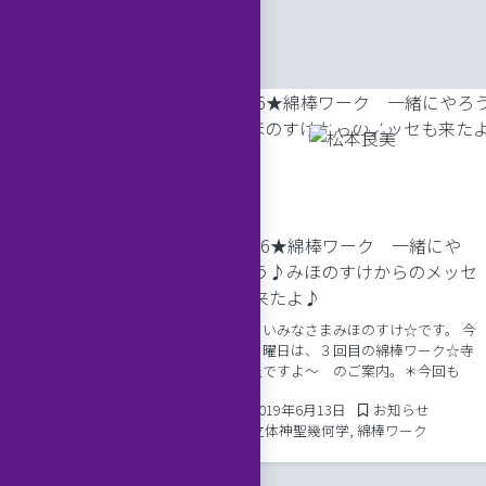
ー します☆
みです。 振り返ると、２
6/16★綿棒ワーク 一緒にや
月8日 水瓶座満月 神楽
ろう♪みほのすけからのメッセ
ルランドみらくるで クリス
ル演奏会をしていた際、演奏
も来たよ♪
2022年8月31日
Posted in
8月27日
お知らせ
分ほど前に 会場に現れたフ
アー
はーいみなさまみほのすけ☆です。 今
が壱岐の平山旅館の女将と娘
週日曜日は、３回目の綿棒ワーク☆寺
 […]
子屋ですよ〜 のご案内。＊今回も
「声診断」やりますよ！ ６月に入り、
2019年6月13日
Posted in
2019年6月13日
お知らせ
ますます空気が軽やかになってきたの
Tags:
立体神聖幾何学
,
綿棒ワーク
を感じますね。 みなさまは、どんな感
じでしょうか […]