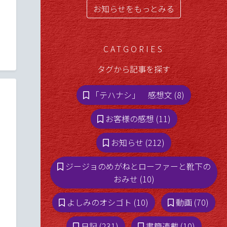
お知らせをもっとみる
CATGORIES
タグから記事を探す
「テハナシ」 感想文 (8)
ル演奏会★12/8＠前橋
お客様の感想 (11)
お知らせ (212)
ジージョのめがねとローファーと靴下の
おみせ (10)
よしみのオシゴト (10)
動画 (70)
日記 (231)
書簡連載 (10)