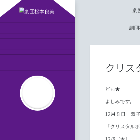
劇団松本良美の「クリ
10
劇団
劇団松本良美とは
公演スケジュール
劇団員の紹介
MAISONde梟
劇団日記
オンラインショップ
お問い合わせ
クリス
りかーどのお告げ
平成の劇団松本良美
ども★
よしみです。
12月８日 双
だんわしつ８
「クリスタルボ
12/8（木）