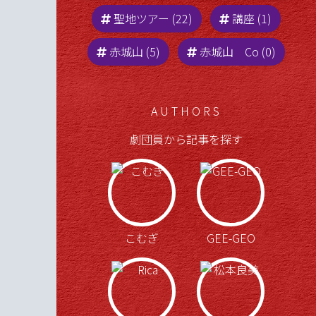
聖地ツアー (22)
講座 (1)
赤城山 (5)
赤城山 Co (0)
AUTHORS
劇団員から記事を探す
こむぎ
GEE-GEO