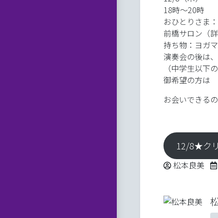
18時～20時
おひとりさま：5
前橋サロン（詳
持ち物：ヨガマ
演奏会の後は、
（中学生以下の
御希望の方は 
お会いできるの
12/8★
Posted by
松本良美