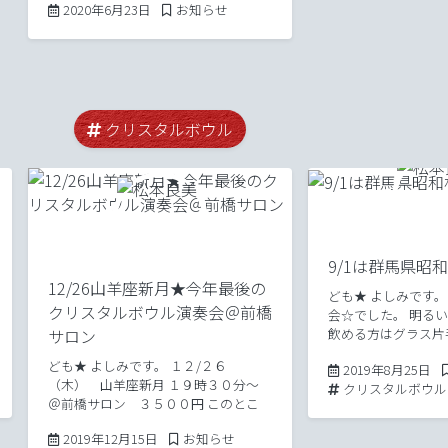
2020年6月23日
Posted in
2020年6月23日
お知らせ
いと思います。 今週末 6/28（日）
「梅酵素ジュース」をツクルWS開催で
す★ […]
クリスタルボウル
9/1は群馬県昭
12/26山羊座新月★今年最後の
ども★ よしみです。
クリスタルボウル演奏会＠前橋
会☆でした。 明る
サロン
飲める方はグラス片
と 夢の解釈や、今
ども★ よしみです。 １２/２６
20
2019年8月25日
知る潜在意識からの
（木） 山羊座新月 １９時３０分～
Tags:
クリスタルボウル
ディング、3次元の
＠前橋サロン ３５００円 このとこ
界、そこをどの […]
ろ 伝えております、月のオハナシも
2019年12月15日
Posted in
2019年12月15日
お知らせ
しながら、クリスタルボウル演奏会