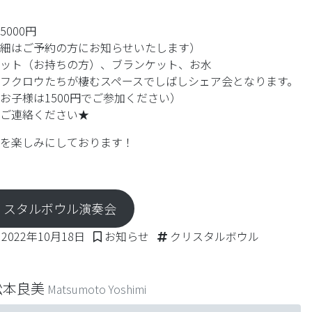
000円
細はご予約の方にお知らせいたします）
ット（お持ちの方）、ブランケット、お水
フクロウたちが棲むスペースでしばしシェア会となります。
お子様は1500円でご参加ください）
ご連絡ください★
を楽しみにしております！
クリスタルボウル演奏会
2022年12月20日
Posted in
Tags:
2022年10月18日
お知らせ
クリスタルボウル
松本良美
Matsumoto Yoshimi