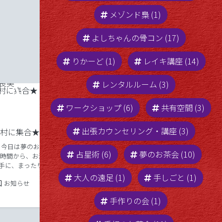
メゾンド梟 (1)
よしちゃんの骨コン (17)
りかーど (1)
レイキ講座 (14)
レンタルルーム (3)
ワークショップ (6)
共有空間 (3)
出張カウンセリング・講座 (3)
和村に集合★
天秤座満月★クリスタルボウル
 今日は夢のお茶
占星術 (6)
夢のお茶会 (10)
演奏会
い時間から、お酒を
手に、まったり
ども☆ よしみです。 新しい場を
まで見た夢から/
大人の遠足 (1)
手しごと (1)
4/12にプレオープンいたしました。ク
20年4月14日
Posted in
お知らせ
メッセージのリー
リスタルボウル演奏会で幕開けできて
世界、高次元の世
ワタシ自身とても幸せです。 ありがと
手作りの会 (1)
2022年4月14日
Posted in
2022年4月14日
お知らせ
うございます。 新しい場は「MAISON
Tags:
クリスタルボウル
de 梟」（メゾンドフクロウ） とい