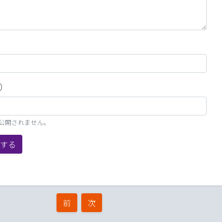
）
、公開されません。
する
前
次