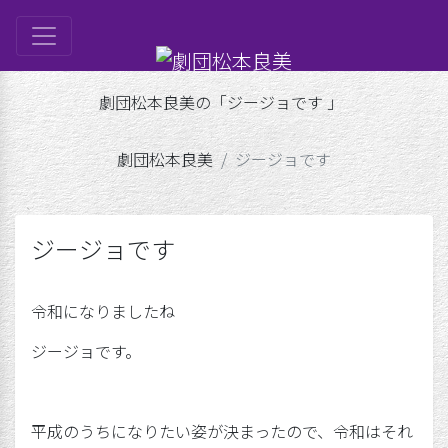
は
劇団松本良美の「ジージョです 」
ル
劇団松本良美
ジージョです
ップ
げ
良美
ジージョです
令和になりましたね
ジージョです。
平成のうちになりたい姿が決まったので、令和はそれ