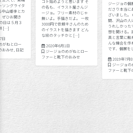
コト始めようと思います そ
ジージョの個
ーソングライタ
の名も、イラスト屋さんジ
ださり本当に
る中山姫李とカ
ージョ。フリー素材のじゃ
ざいました。 6
。ぜひお聞き
無いよ。手描きだよ。 一枚
間、沢山の人
この日は５月３
3000円で依頼主さんのため
うれしかった
[…]
のイラストを描きます どん
想を聞ける。
な絵のタッチかと […]
真と言葉に触
2020年8月17日
17日
んな機会を作
めがねとロー
2020年6月1日
2020年6月1日
です、個展をしよ
のおみせ
,
日記
Posted in
ジージョのめがねとロー
ファーと靴下のおみせ
2019年7月
Posted in
ジージョの
ファーと靴下