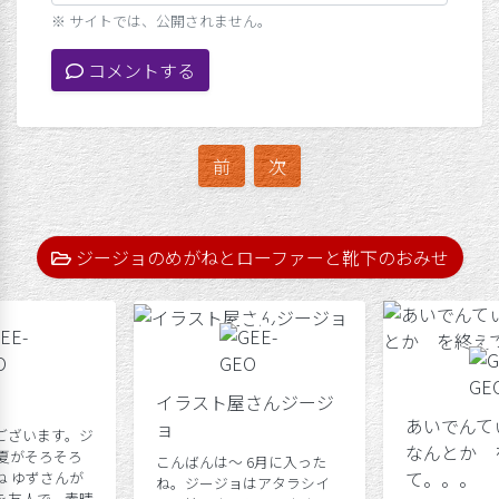
※ サイトでは、公開されません。
コメントする
前
次
ジージョのめがねとローファーと靴下のおみせ
イラスト屋さんジージ
あいでんて
ョ
ございます。ジ
なんとか 
 夏がそろそろ
こんばんは～ 6月に入った
て。。。
ね ゆずさんが
ね。ジージョはアタラシイ
を友人で、素晴