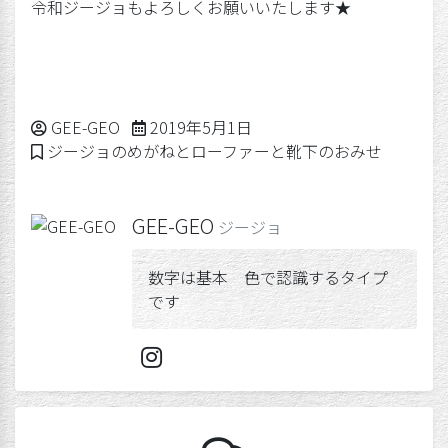
令和ジージョもよろしくお願いいたします★
Posted by
2019年5月5日
GEE-GEO
2019年5月1日
Posted in
ジージョのめがねとローファーと靴下のおみせ
GEE-GEO
ジージョ
数字は基本 色で認識するタイプ
です