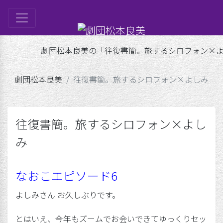
は
劇団松本良美の「往復書簡。旅するシロフォン×よしみ 
ル
劇団松本良美
往復書簡。旅するシロフォン×よしみ
ップ
げ
良美
往復書簡。旅するシロフォン×よし
み
なおこエピソード6
よしみさん お久しぶりです。
とはいえ、今年もズームでお会いできてゆっくりセッ