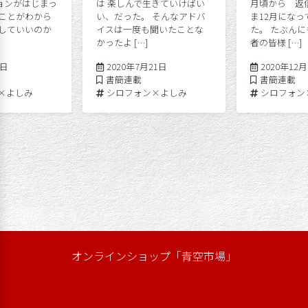
ョンがはじまっ
は 楽しんで生きていけばい
月頃から 返
いことがわから
い、だった。 そんなアドバ
ま12月になっ
うしていいのか
イスは一度も聞いたことな
た。 たぶんに
かったよ […]
者の皆様 […]
2020年8月4日
2020年7月21日
4日
2020年7月21日
2020年12
Posted in
Posted in
書簡連載
書簡連載
Tags:
Tags:
×よしみ
シロフォン×よしみ
シロフォン
オンラインショップ「青空市場」