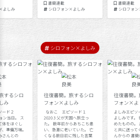
Posted in
Posted in
書簡連載
書簡連載
Tags:
Tags:
×よしみ
シロフォン×よしみ
シロフォン
シロフォン×よしみ
旅するシロ
往復書簡。旅するシロ
往復書簡。
しみ
フォン×よしみ
フォン×よ
ソード２
なおこ エピソード１
よしみエピソ
ッション当日。 ス
2020.3 父が天国へ旅立っ
よしみです。
て体をほぐし
た。 数年前からあちこち患
めたものの。
げ、準備万端。
い、急激に老いていた。 亡
と共に送って
みさんとの
くなる数日前に残した言葉
んからの 書簡