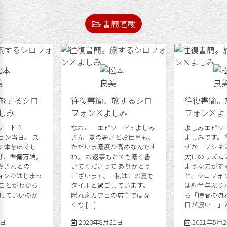
書簡連載
旅するシロ
往復書簡。旅するシロ
往復書簡。
しみ
フォン×よしみ
フォン×よ
ソード２
なおこ エピソード3 よしみ
よしみエピソー
ッション当日。 ス
さん 夏の暑さとお仕事も、
よしみです。
て体をほぐし
ただいま濃度が高めなんです
ぜか フシギ
げ、準備万端。
ね。 お返事もとても濃く書
欠けのリズム
みさんとの
いてくださって ありがとう
ような気がす
ョンがはじまっ
ございます。 私はこの夏も
と、シロフォ
いことがわから
タイルと過ごしています。
は約半年ぶり
うしていいのか
隠れ家カフェの店主ではな
ら「時間の流
くな […]
日が濃い！」と
2020年8月4日
2020年8月21日
4日
2020年8月21日
2021年5月