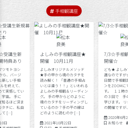
手相観講座
☆受講生新
よしみの手相観講座★
7/3☆手相
期特典あり
開催 10月11月
開催☆
マツモトヨシ
よしみオリジナルメソッド
ども★ よしみ
至から、バージ
★手の甲から魂のカタチを
週なのですが☆ 7
た新しい手相
読み解く！ 「普通の手相占
日間で手相観
ールを終えて、
いとは違う！！」といわれる
＞をZOOMに
めて実感してい
よしみの手相観＆リーディン
す。 １１時
、宇宙。 手に
グ。 手の甲からどのように
の３回で 手の
ば知るほど深ま
魂のカタチをリーディングし
学びます。 
カタチに、私自
ているのか？手の平の線は
の開催ですが、
て […]
どのように読むのか […]
2020年6月
2025年10月10日
2023年6月7日
Posted in
月10日
2021年10月22日
お知らせ
Tags:
Posted in
Tags: