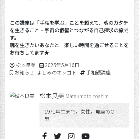
この講座は「手相を学ぶ」ことを超えて、魂のカタチ
を生きること・宇宙の叡智とつながる自己探求の旅で
す。
魂を生きたいあなたと 楽しい時間を過ごせることを
お待ちしてます★
Posted by
2025年5月18日
松本良美
2025年5月16日
Posted in
Tags:
お知らせ
,
よしみのオシゴト
手相観講座
松本良美
Matsumoto Yoshimi
1971年生まれ。女性。魚座のＯ
型。