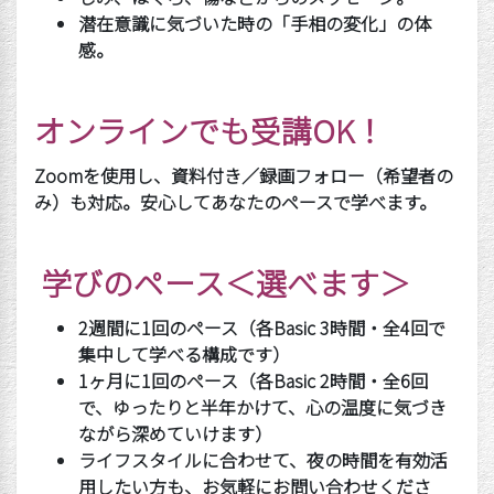
潜在意識に気づいた時の「手相の変化」の体
感。
オンラインでも受講
OK
！
Zoom
を使用し、資料付き／録画フォロー（希望者の
み）も対応。安心してあなたのペースで学べます。
学びのペース＜選べます＞
2
週間に
1
回のペース（各
Basic 3
時間・全
4
回で
集中して学べる構成です）
1
ヶ月に
1
回のペース（各
Basic 2
時間・全
6
回
で、ゆったりと半年かけて、心の温度に気づき
ながら深めていけます）
ライフスタイルに合わせて、夜の時間を有効活
用したい方も、お気軽にお問い合わせくださ