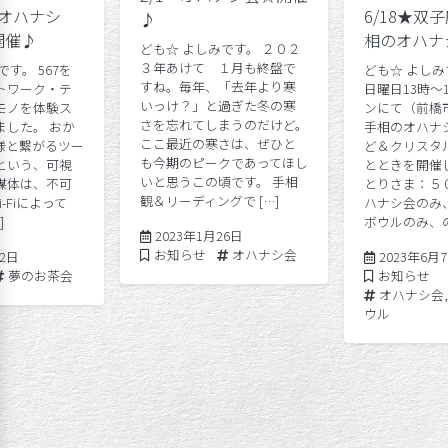
のオハナシ
6/18★双
♪
開催♪
相のオハナ
ども☆ よしみです。 ２０２
３年あけて １月も終盤で
す。 567を
ども☆ よしみ
すね。毎年、「去年より寒
トワーク・テ
日曜日13時～
いっけ？」と過ぎた冬の寒
モノを体験ス
ンにて（前橋
さを忘れてしまうのだけど。
ました。 おか
手相のオハナ
ここ最近の寒さは、ぜひと
様と繋がるツー
ど＆クリスタ
も今期のピークであってほし
という、可視
とときを開催
いと思うこの頃です。 手相
媒体は、不可
とりさま：５
観＆リーディングで […]
i-Fiによって
ハナシ会のみ
]
ボウルのみ、の
2023年1月26日
Posted in
Tags:
お知らせ
オハナシ会
2020年6月15日
12日
2023年6月
Tags:
Posted in
夢のお茶会
お知らせ
Tags:
オハナシ会
ウル