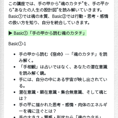
この講座では、手の甲から
“
魂のカタチ
”
を、手の平か
ら
“
あなたの人生の設計図
”
を読み解いていきます。
Basic
①
では魂の本質、
Basic
②
では行動・思考・感情
の扱い方を知り、自分を統合していきます。
▶ Basic
①
「手の甲から読む魂のカタチ」
Basic
①
-1
手の甲から読む《宿命》
…
「魂のカタチ」を読
み解く。
「手相観」は占いではなく、あなたの潜在意識
を読み解く鏡。
手には、自分の中にある宇宙が映し出されてい
る。
潜在意識・顕在意識・集合無意識、そして魂と
は？
手の平に描かれた思考・感情・肉体のエネルギ
ーを魂に注ぐとは？
手の大きさ・質感・形状から「魂のカタチ」