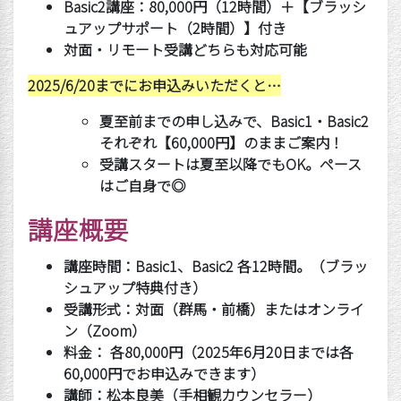
Basic2
講座：80,000
円（
12
時間）＋【ブラッシ
ュアップサポート（
2
時間）】付き
対面・リモート受講どちらも対応可能
2025/6/20までにお申込みいただくと
…
夏至前までの申し込みで、
Basic1
・
Basic2
それぞれ【60,000
円】のままご案内！
受講スタートは夏至以降でも
OK
。ペース
はご自身で
◎
講座概要
講座時間：
Basic1
、
Basic2
各
12
時間。
（ブラッ
シュアップ特典付き）
受講形式：対面（群馬・前橋）またはオンライ
ン（
Zoom
）
料金：
各80,000
円（
2025
年6月20日までは各
60,000
円でお申込みできます）
講師：松本良美（手相観カウンセラー）