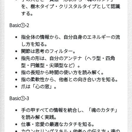
を、樹木タイプ・クリスタルタイプとして認識
する。
Basic
①
-2
指全体の情報から、自分自身のエネルギーの流
し方を知る。
関節は思考のフィルター。
指先の形は、自分のアンテナ（ヘラ型・四角
型・円錐型・尖頭型など）。
指の長短から時間の使い方を読み解く。
指の柔軟性から、他者との向き合い方を知る。
爪は「心の窓」。
Basic
①
-3
手の甲すべての情報を統合し、「魂のカタチ」
を読み解く実践。
仕事・恋愛の最適なカタチを知る。
カウンセリングスキル・他者への伝え方・魂の