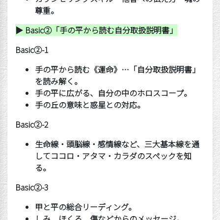
尊重。
▶ Basic
②
「手の平から読む自分取扱説明書」
Basic
②
-1
手の平から読む《運命》
…
「自分取扱説明書」
を読み解く。
手の平に広がる、自分の中のホロスコープ。
手の丘の意味と惑星との対応。
Basic
②
-2
生命線・頭脳線・感情線など、三大基本線を通
してココロ・アタマ・カラダのスペックを知
る。
Basic
②
-3
甲と平の総合リーディング。
しみ、ほくろ、傷などからのメッセージ。