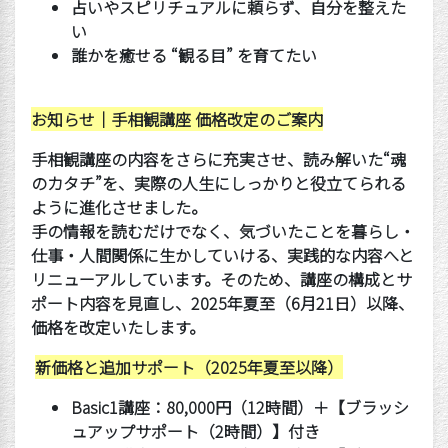
占いやスピリチュアルに頼らず、自分を整えた
い
誰かを癒せる
“
観る目
”
を育てたい
お知らせ｜手相観講座
価格改定のご案内
手相観講座の内容をさらに充実させ、読み解いた
“
魂
のカタチ
”
を、実際の人生にしっかりと役立てられる
ように進化させました。
手の情報を読むだけでなく、気づいたことを暮らし・
仕事・人間関係に生かしていける、実践的な内容へと
リニューアルしています。
そのため、講座の構成とサ
ポート内容を見直し、
2025
年夏至（
6
月
21
日）以降、
価格を改定いたします。
新価格と追加サポート（
2025
年夏至以降）
Basic1
講座：80,000
円（
12
時間）＋【ブラッシ
ュアップサポート（
2
時間）】付き