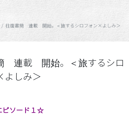
「テハナシ」
往復書簡 連載 開始。＜旅するシロフォン×よしみ＞
簡 連載 開始。＜旅するシロ
×よしみ＞
0％「魂」のカタチ
エピソード１☆