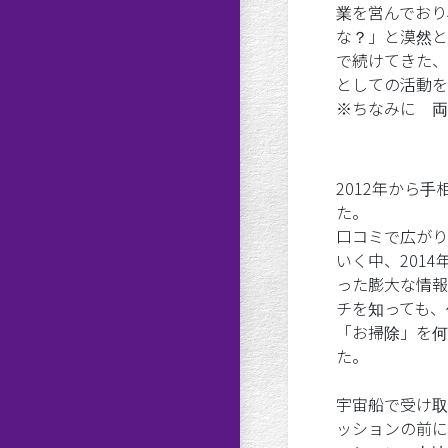
業を営んでおり
な？」と漠然と
で続けてきた、
としての活動を
※ちなみに 両
2012年から
た。
口コミで広がり
いく中、201
った膨大な情報
チを知っても、
「お掃除」を何
た。
宇宙船で受け取
ッションの前に