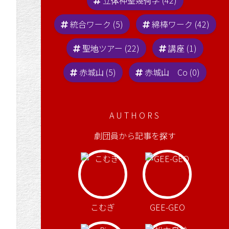
立体神聖幾何学 (42)
統合ワーク (5)
綿棒ワーク (42)
聖地ツアー (22)
講座 (1)
赤城山 (5)
赤城山 Co (0)
AUTHORS
劇団員から記事を探す
こむぎ
GEE-GEO