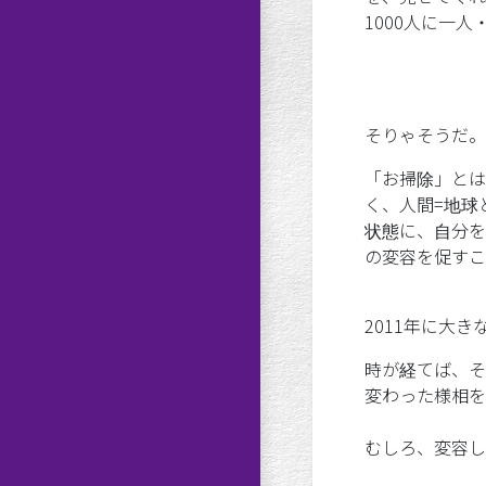
1000人に一
そりゃそうだ。
「お掃除」とは
く、人間=地球
状態に、自分を
の変容を促すこ
2011年に大
時が経てば、そ
変わった様相を
むしろ、変容し