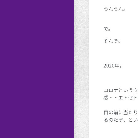
うんうん。
で。
そんで。
2020年。
コロナというウ
感・・エトセト
目の前に当たり
るのだぞ、とい