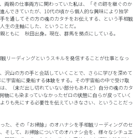
、両親の仕事両方に関わっていた私は、「その跡を継ぐのか
進んできていたが、10代の頃から個人的な興味により独学
手を通してその方の魂のカタチをお伝えする、という手相観
人生の主軸にした、ということだ。
親ともに 秋田出身。現在、群馬を拠点にしている。
手相観リーディングというスキルを発信することが仕事となっ
、沢山の方の手と会話していくことで、さらに学びを深めて
4年に宇宙船に乗船する体験をする。その宇宙船の中で受け取
は、（未だ出し切れていない部分もあれど）自分の魂のカタ
何物にも染まっていなかったゼロの状態に自らが戻っていく
よりも先にする必要性を伝えていきなさい、ということだっ
った、その「お掃除」のオハナシを手相観リーディングのセ
、そして、お掃除についてのオハナシ会を、様々なシチュエ