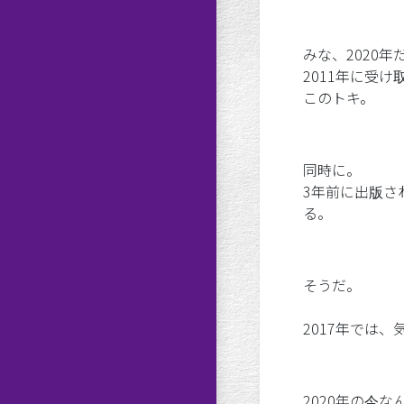
みな、2020
2011年に受
このトキ。
同時に。
3年前に出版さ
る。
そうだ。
2017年では
2020年の今な