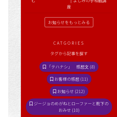
む ｜よしみの手相観講
座
お知らせをもっとみる
CATGORIES
タグから記事を探す
「テハナシ」 感想文 (8)
お客様の感想 (11)
お知らせ (212)
ジージョのめがねとローファーと靴下の
おみせ (10)