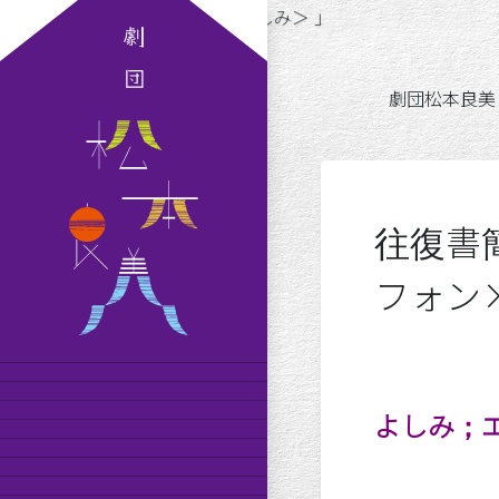
るシロフォン×よしみ＞ 」
劇団松本良美
往復書
フォン
10
劇団松本良美とは
公演スケジュール
よしみ；
劇団員の紹介
MAISONde梟
劇団日記
オンラインショップ
お問い合わせ