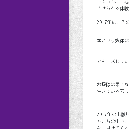
ーション、土地
させられる体験
2017年に、
本という媒体は
でも、感じてい
お掃除は果てな
生きている限り
2017年の出
方たちの中で、
を、見せてくれ