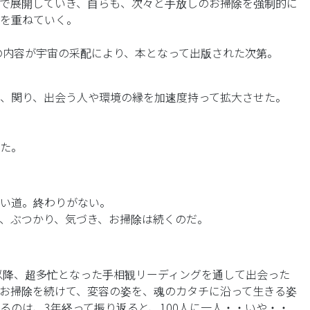
で展開していき、自らも、次々と手放しのお掃除を強制的に
を重ねていく。
その内容が宇宙の采配により、本となって出版された次第。
、関り、出会う人や環境の縁を加速度持って拡大させた。
た。
い道。終わりがない。
、ぶつかり、気づき、お掃除は続くのだ。
版以降、超多忙となった手相観リーディングを通して出会った
お掃除を続けて、変容の姿を、魂のカタチに沿って生きる姿
るのは、3年経って振り返ると、100人に一人・・いや・・