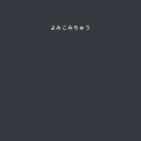
よみこみちゅう
WHAT’S NEW
劇団松本良美からのお知らせ
2025年10月10日
手相観講座☆受講生新規募集！早期特典あり
2025年6月9日
太陽とともに、魂がひらく日。
2025年6月4日
夏至のイベント開催へ――赤城山から、アタラシイ
創造のはじまり