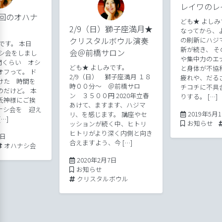
レイワのレ
回のオハナ
ども★ よしみ
2/9（日）獅子座満月★
なってから、よ
クリスタルボウル演奏
の刷新にハジ
みです。 本日
新が続き、 
会＠前橋サロン
ナシ会をしまし
や集中力のエ
間くらい オシ
ども★ よしみです。
と身体が不協
オフって。 ド
2/9（日） 獅子座満月 １８
疲れや、だる
けた 時間を
時００分～ ＠前橋サロ
チコチに不具
のだけど。 本
ン ３５００円 2020年立春
りする。 […]
氏神様にご挨
あけて、ますます、ハジマ
ナシ会を 迎え
2019年5月
リ、を感じます。 講座やセ
…]
Posted in
お知らせ
ッションが続く中、ヒトリ
ヒトリがより深く内側と向き
2020年9月2日
2日
合えますよう、今 […]
Tags:
オハナシ会
2020年2月7日
Posted in
お知らせ
Tags:
クリスタルボウル