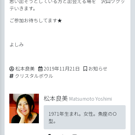
思い出そうとしている方と出会える場を 沢山ツクッ
テいきます。
ご参加お待ちしてます★
よしみ
Posted by
2019年11月21日
Posted in
松本良美
2019年11月21日
お知らせ
Tags:
クリスタルボウル
松本良美
Matsumoto Yoshimi
1971年生まれ。女性。魚座のＯ
型。