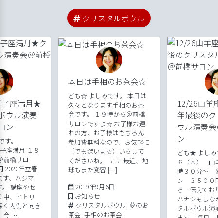
クリスタルボウル
本日は手相のお茶会☆
ども☆ よしみです。 本日は
獅子座満月★
12/26山
久々となります手相のお茶
ボウル演奏
年最後のク
会です。 １９時から＠前橋
サロンですよ☆ お子様お連
ロン
ウル演奏会
れの方、お子様はもちろん
ン
です。
参加費無料なので、お気軽に
獅子座満月 １８
（でも深いよ☆）いらして
ども★ よしみ
＠前橋サロ
くださいね。 ここ最近、地
６（木） 山
 2020年立春
球もまた変容 […]
時３０分～ 
ます、ハジマ
ン ３５００
2020年4月14日
2019年9月6日
す。 講座やセ
ろ 伝えてお
Posted in
お知らせ
く中、ヒトリ
ハナシもしな
Tags:
クリスタルボウル
,
夢のお
深く内側と向き
タルボウル演
茶会
,
手相のお茶会
今 […]
ます。 毎日