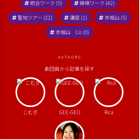
統合ワーク (5)
綿棒ワーク (42)
聖地ツアー (22)
講座 (1)
赤城山 (5)
赤城山 Co (0)
AUTHORS
劇団員から記事を探す
こむぎ
GEE-GEO
Rica