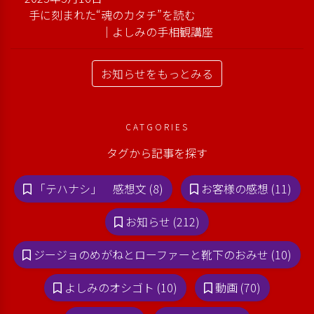
手に刻まれた“魂のカタチ”を読む
｜よしみの手相観講座
お知らせをもっとみる
CATGORIES
タグから記事を探す
「テハナシ」 感想文 (8)
お客様の感想 (11)
お知らせ (212)
ジージョのめがねとローファーと靴下のおみせ (10)
よしみのオシゴト (10)
動画 (70)