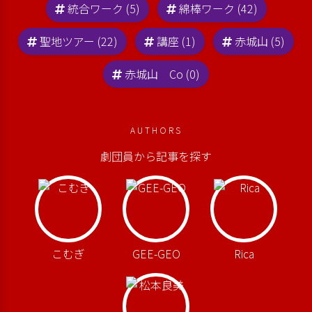
統合ワーク (5)
綿棒ワーク (42)
聖地ツアー (22)
講座 (1)
赤城山 (5)
赤城山 Co (0)
AUTHORS
劇団員から記事を探す
こむぎ
GEE-GEO
Rica