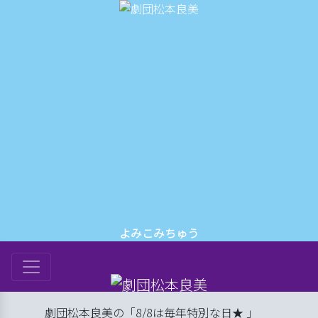
よみこみちゅう
は
劇団松本良美の「8/8は毎年特別な日★ 」