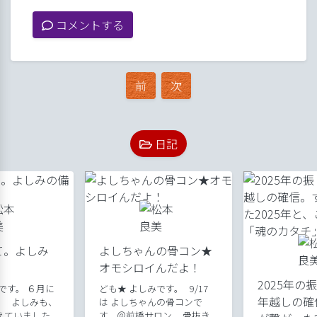
コメントする
前
次
日記
て。よしみ
よしちゃんの骨コン★
オモシロイんだよ！
2025年の
です。 ６月に
ども★ よしみです。 9/17
年越しの確
。 よしみも、
は よしちゃんの骨コンで
えていました
す。＠前橋サロン。 骨抜き