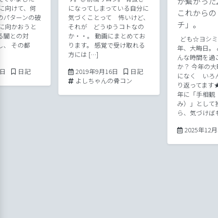
が繋がった2
月に向けて、何
になってしまっている自分に
これからの
のパターンの破
気づくことって 怖いけど、
チ」。
光に向かおうと
それが どうゆうコトなの
る闇との対
か・・。 動画にまとめてお
ども☆ヨシミで
し、 その都
ります。 感覚で受け取れる
年、大晦日。
方には […]
んな時間を過
か？ 今年の
2019年6月22日
Posted in
2019年9月16日
Posted in
3日
日記
2019年9月16日
日記
になく いろ
Tags:
よしちゃんの骨コン
り返ってます★ 
年に「手相観
み）」として
ら、気づけばも 
2025年12