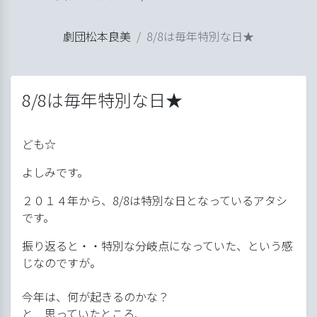
ル
劇団松本良美
8/8は毎年特別な日★
ップ
げ
良美
8/8は毎年特別な日★
ども☆
よしみです。
２０１４年から、8/8は特別な日となっているアタシ
です。
振り返ると・・特別な分岐点になっていた、という感
じなのですが。
今年は、何が起きるのかな？
と 思っていたところ、