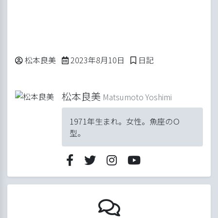
Posted by
Posted in
松本良美
2023年8月10日
日記
松本良美
Matsumoto Yoshimi
1971年生まれ。女性。魚座のＯ
型。
8/8は毎