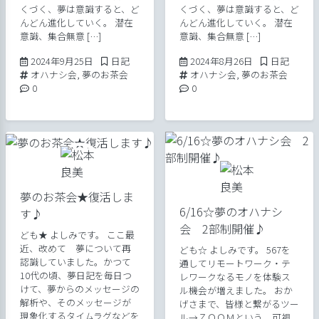
くづく、夢は意識すると、ど
くづく、夢は意識すると、ど
んどん進化していく。 潜在
んどん進化していく。 潜在
意識、集合無意 […]
意識、集合無意 […]
2024年9月25日
Posted in
2024年8月26日
Posted in
2024年9月25日
日記
2024年8月26日
日記
Tags:
Tags:
オハナシ会
,
夢のお茶会
オハナシ会
,
夢のお茶会
Comments:
Comments:
0
0
夢のお茶会★復活しま
6/16☆夢のオハナシ
す♪
会 2部制開催♪
ども★ よしみです。 ここ最
近、改めて 夢について再
ども☆ よしみです。 567を
認識していました。かつて
通してリモートワーク・テ
10代の頃、夢日記を毎日つ
レワークなるモノを体験ス
けて、夢からのメッセージの
ル機会が増えました。 おか
解析や、そのメッセージが
げさまで、皆様と繋がるツー
現象化するタイムラグなどを
ル→ＺＯＯＭという、可視