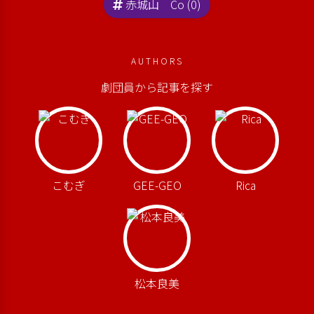
赤城山 Co (0)
AUTHORS
劇団員から記事を探す
こむぎ
GEE-GEO
Rica
松本良美