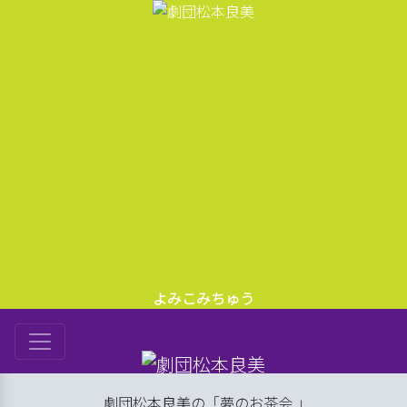
よみこみちゅう
は
劇団松本良美の「夢のお茶会 」