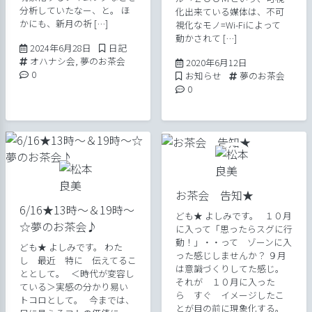
分析していたなー、と。 ほ
化出来ている媒体は、不可
かにも、新月の祈 […]
視化なモノ=Wi-Fiによって
動かされて […]
2024年6月28日
Posted in
2024年6月28日
日記
Tags:
オハナシ会
,
夢のお茶会
2020年6月15日
2020年6月12日
Comments:
0
Posted in
Tags:
お知らせ
夢のお茶会
Comments:
0
お茶会 告知★
6/16★13時～＆19時～
ども★ よしみです。 １０月
☆夢のお茶会♪
に入って「思ったらスグに行
動！」・・って ゾーンに入
ども★ よしみです。 わた
った感じしませんか？ ９月
し 最近 特に 伝えてるこ
は意識づくりしてた感じ。
ととして。 ＜時代が変容し
それが １０月に入った
ている＞実感の分かり易い
ら すぐ イメージしたこ
トコロとして。 今までは、
とが目の前に現象化する。