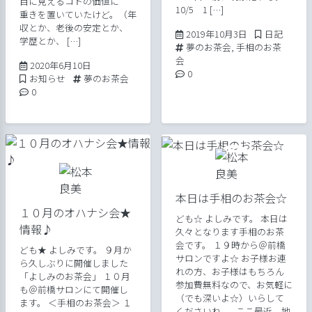
目に見えるコトの価値に
10/5 1 […]
重きを置いていたけど。（年
収とか、老後の安定とか、
2019年10月3日
Posted in
2019年10月3日
日記
学歴とか、 […]
Tags:
夢のお茶会
,
手相のお茶
会
2020年6月10日
2020年6月10日
Comments:
0
Posted in
Tags:
お知らせ
夢のお茶会
Comments:
0
本日は手相のお茶会☆
１０月のオハナシ会★
ども☆ よしみです。 本日は
情報♪
久々となります手相のお茶
会です。 １９時から＠前橋
ども★ よしみです。 ９月か
サロンですよ☆ お子様お連
ら久しぶりに開催しました
れの方、お子様はもちろん
「よしみのお茶会」 １０月
参加費無料なので、お気軽に
も＠前橋サロンにて開催し
（でも深いよ☆）いらして
ます。 ＜手相のお茶会＞ １
くださいね。 ここ最近、地