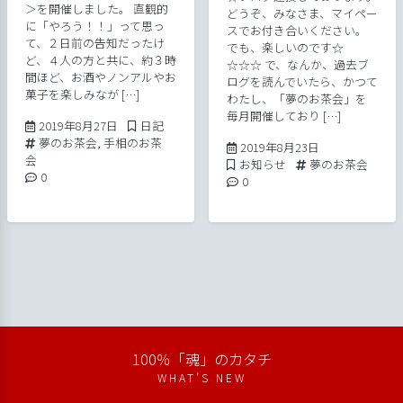
＞を開催しました。 直観的
どうぞ、みなさま、マイペー
に「やろう！！」って思っ
スでお付き合いください。
て、２日前の告知だったけ
でも、楽しいのです☆
ど、４人の方と共に、約３時
☆☆☆ で、なんか、過去ブ
間ほど、お酒やノンアルやお
ログを読んでいたら、かつて
菓子を楽しみなが […]
わたし、「夢のお茶会」を
毎月開催しており […]
2023年6月7日
Posted in
2019年8月27日
日記
Tags:
夢のお茶会
,
手相のお茶
2019年8月23日
2019年8月23日
会
Posted in
Tags:
お知らせ
夢のお茶会
Comments:
0
Comments:
0
100％「魂」のカタチ
WHAT’S NEW