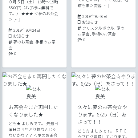
０月５日（土） 13時～15時
球もまた変容 […]
3500円（お子様は無料で
す。） ★★★ ＜夢のお茶会
2020年4月14日
2019年9月6日
＞ […]
Posted in
お知らせ
Tags:
クリスタルボウル
,
夢の
2020年4月14日
2019年9月24日
お茶会
,
手相のお茶会
Posted in
お知らせ
Comments:
0
Tags:
夢のお茶会
,
手相のお茶
会
Comments:
0
お茶会をまた再開した
久々に夢のお茶会☆や
くなりました★
ります。8/25（日）あ
さって！！
ども★ よしみです。 先週日
曜日は４年ぶり位なんじゃ
ども☆ よしみです。 ＲＰＧ
ないかな？？ ＜夢のお茶会
☆ブログ連投しております。