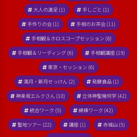
大人の遠足 (1)
手しごと (1)
手作りの会 (1)
手相のお茶会 (11)
手相観＆ホロスコープセッション (8)
手相観＆リーディング (6)
手相観講座 (19)
東京・セッション (6)
満月・新月せっけん (2)
発酵食品 (1)
神楽坂エルクさん (10)
立体神聖幾何学 (42)
統合ワーク (5)
綿棒ワーク (42)
聖地ツアー (22)
講座 (1)
赤城山 (5)