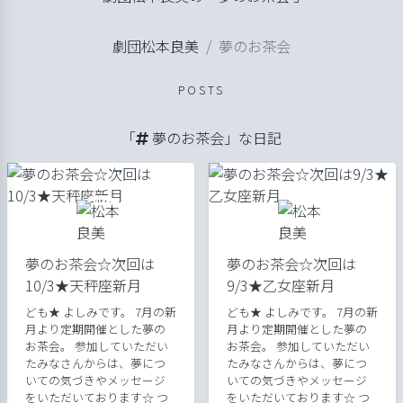
ル
劇団松本良美
夢のお茶会
ップ
劇団日記
げ
POSTS
良美
「
夢のお茶会」な日記
夢のお茶会☆次回は
夢のお茶会☆次回は
10/3★天秤座新月
9/3★乙女座新月
ども★ よしみです。 7月の新
ども★ よしみです。 7月の新
月より定期開催とした夢の
月より定期開催とした夢の
お茶会。 参加していただい
お茶会。 参加していただい
たみなさんからは、夢につ
たみなさんからは、夢につ
いての気づきやメッセージ
いての気づきやメッセージ
をいただいております☆ つ
をいただいております☆ つ