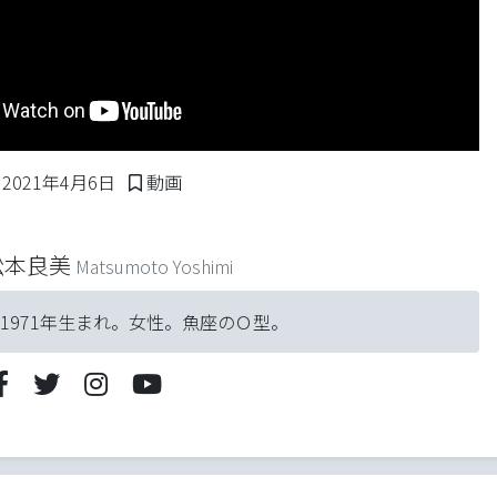
2021年4月6日
Posted in
2021年4月6日
動画
松本良美
Matsumoto Yoshimi
1971年生まれ。女性。魚座のＯ型。