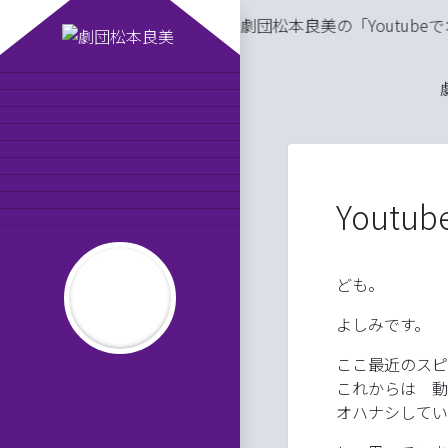
劇団松本良美の「Youtubeでオハナシし
劇団松本良美とは
公演スケジュール
劇団員の紹介
MAISONde梟
劇団日記
オンラインショップ
お問い合わせ
Yout
りかーどのお告げ
平成の劇団松本良美
ども。
よしみです。
ここ最近のスピ
だんわしつ８
これからは 動
オハナシしてい