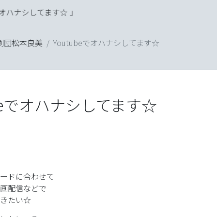
てます☆ 」
100％「魂」のカタ
劇団松本良美
Youtubeでオハナシしてます☆
ubeでオハナシしてます☆
ードに合わせて
「テハナシ」
画配信などで
きたい☆