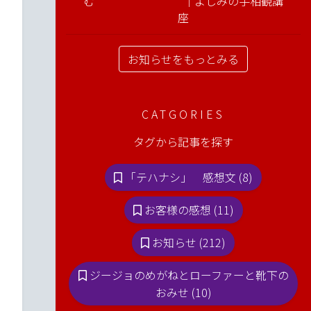
む ｜よしみの手相観講
座
お知らせをもっとみる
CATGORIES
タグから記事を探す
「テハナシ」 感想文 (8)
お客様の感想 (11)
お知らせ (212)
ジージョのめがねとローファーと靴下の
おみせ (10)