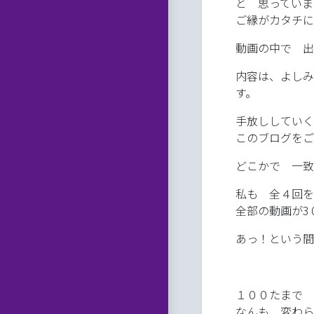
と 思っていま
ご縁がカタチに
動画の中で 出
内容は、よしみ
す。
手放ししていく
このブログをご
どこかで 一致
私も 全４回を
全部の動画が3
あっ！という間
１００たまで 
なんも 変わら