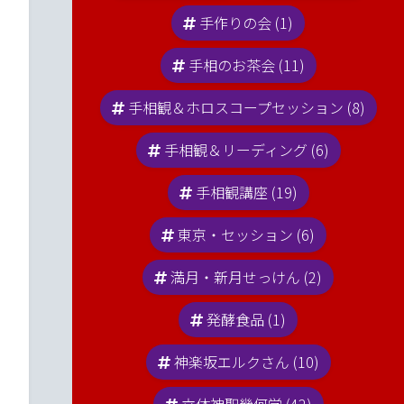
手作りの会 (1)
でオハナシしてます☆のコメン
手相のお茶会 (11)
手相観＆ホロスコープセッション (8)
手相観＆リーディング (6)
手相観講座 (19)
東京・セッション (6)
満月・新月せっけん (2)
発酵食品 (1)
神楽坂エルクさん (10)