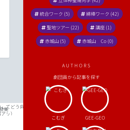
立体神聖幾何学 (42)
統合ワーク (5)
綿棒ワーク (42)
聖地ツアー (22)
講座 (1)
赤城山 (5)
赤城山 Co (0)
AUTHORS
劇団員から記事を探す
こむぎ
GEE-GEO