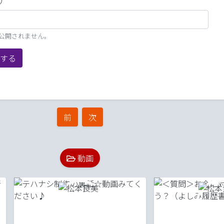
）
、公開されません。
する
前
次
動画