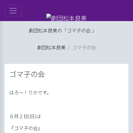
は
劇団松本良美の「ゴマ子の会 」
ル
劇団松本良美
ゴマ子の会
ップ
げ
良美
ゴマ子の会
はろ～！りかです。
８月２日(日)は
『ゴマ子の会』