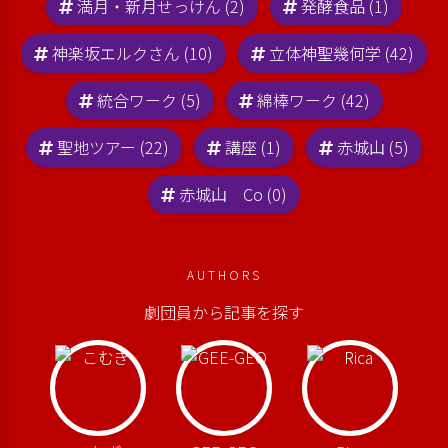
満月・新月せっけん (2)
発酵食品 (1)
神楽坂エルクさん (10)
立体神聖幾何学 (42)
統合ワーク (5)
綿棒ワーク (42)
聖地ツアー (22)
講座 (1)
赤城山 (5)
赤城山 Co (0)
AUTHORS
劇団員から記事を探す