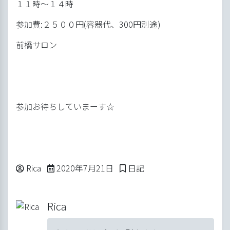
１１時～１４時
参加費:２５００円(容器代、300円別途)
前橋サロン
参加お待ちしていまーす☆
Posted by
2020年7月21日
Posted in
Rica
2020年7月21日
日記
Rica