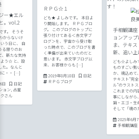
ＲＰＧ☆１
ジー★エル
ども★ よしみです。 本日よ
。vol.2
り開始します。 ＲＰＧブロ
手相観講座
グ。 このブログのトップに
です。 そうそ
張り付けてある＜赤文字ブ
ョンアップ
かわからないけ
ログ＞を、宇宙から受け取
という日に、 自
ま、テキス
った時点で、このブログを書
うる限りのお
新、追い上
く準備が出来ていたのだと
て、新たな気持
思います。 赤文字ブログ以
よう☆ と、設
ども☆よしみ
来、お客様からも […]
した。なんと
ものすごい勢
に・・ […]
か、魂込めて
2019年8月18日
Posted in
2019年8月18日
日記
テキスト“完
Tags:
ＲＰＧブログ
2020年4月14日
Posted in
26日
日記
ル”のラスト
ション
,
占星
これまでの内
ルクさん
事にしながら
識・エゴ・生
そして「魂のカ
2025年6月
Tags:
手相観講座