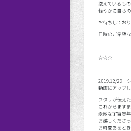
抱えているもの
軽やかに自らの
お待ちしており
日時のご希望な
☆☆☆
2019.12/
動画にアップし
フタリが伝えた
これからますま
素敵な宇宙忘年
お越しくださっ
お時間あるとき