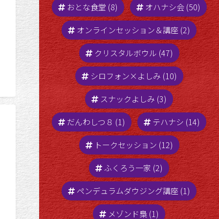
おとな食堂 (8)
オハナシ会 (50)
オンラインセッション＆講座 (2)
クリスタルボウル (47)
シロフォン×よしみ (10)
スナックよしみ (3)
だんわしつ８ (1)
テハナシ (14)
画アップ☆ 明日1/4
トークセッション (12)
ふくろう一家 (2)
ペンデュラムダウジング講座 (1)
メゾンド梟 (1)