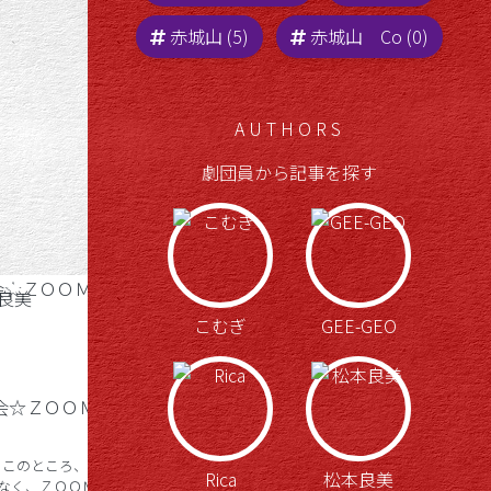
赤城山 (5)
赤城山 Co (0)
AUTHORS
劇団員から記事を探す
こむぎ
GEE-GEO
会☆ＺＯＯＭに
11/17（日）ココを手放せば楽
になるよ♪のオハナシ会と お
 このところ、対
Rica
松本良美
とな食堂を開催☆
なく、ＺＯＯＭで