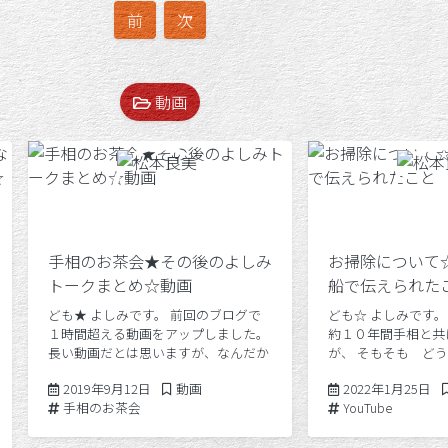
前
次
動画
手相のお茶会★その後のよしみ
お掃除について☆
トークまとめ☆動画
船で伝えられた
ども★ よしみです。 前回のブログで
ども☆ よしみです。
１時間超える動画をアップしました。
約１０年間手相と共
長い動画だとは思いますが、なんだか
が、 そもそも ど
切り取ることももったいない皆様との
ナシをするようにな
2019年9月12日
Posted in
20
2019年9月12日
動画
2022年1月25日
楽しい時間だったので、そのままよし
始めたいと思います
Tags:
Tags:
手相のお茶会
YouTube
みの大好きな手相の世界をお伝えしま
は 奥行きが深いの
した★ よし […]
れて話し […]