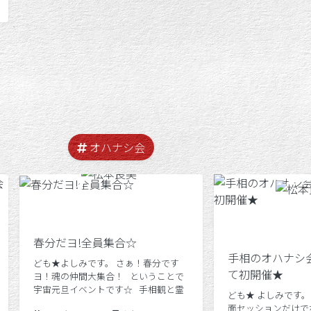
オハナシ会
春分だヨ!全員集合☆
手相のオハナシ
ども★よしみです。 さぁ！春分です
て初開催★
ヨ！魂の仲間大集合！ ということで
宇宙元旦イベントです☆ 手相観と霊
ども★ よしみです。
視とりかーどでコレカラハジマル新し
面セッションだけで