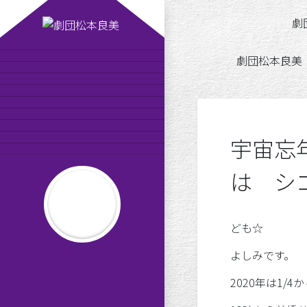
劇団松本良美の「宇宙忘
平成版
劇団松本良美
劇団松本良美とは
公演スケジュール
劇団員の紹介
MAISONde梟
劇団日記
オンラインショップ
お問い合わせ
宇宙忘
りかーどのお告げ
平成の劇団松本良美
は シ
ども☆
よしみです。
だんわしつ８
2020年は1/