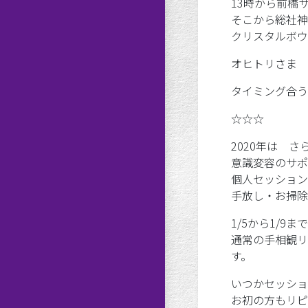
13時から前橋
そこから総社神
クリスタルボウ
オヒトリさま 3
タイミング合う
☆☆☆
2020年は 
意識変容のサポ
個人セッション
手放し・お掃除
1/5から1/9
通常の手相観リ
す。
いつかセッショ
お初の方もリピ