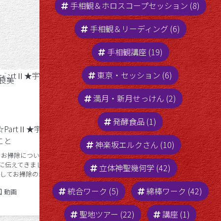
手相観＆ホロスコープセッション (8)
手相観＆リーディング (6)
手相観講座 (19)
東京・セッション (6)
満月・新月せっけん (2)
宇宙船に乗ったハナシ★第2弾
発酵食品 (1)
PartⅡ★宇宙
♪
こと
神楽坂エルクさん (10)
ども☆ よしみです。 イスラエルミ
サコCHの第２弾が 発信されました
 お掃除について
☆ アタシ自身が もはや 視聴者★
に伝えてきました
立体神聖幾何学 (42)
わーい！第２弾がでた♪ そして、新
うしてお掃除のオハ
2023年9月13日
Posted in
2023年9月13日
動画
鮮な気持ちで、動画を 見ました。 ち
ったか？ から 話
統合ワーク (5)
綿棒ワーク (42)
22年1月25日
Posted in
動画
ょっと 話が（アタシの）とっちらか
。 お掃除について
[…]
で、何本かに分か
[
聖地ツアー (22)
講座 (1)