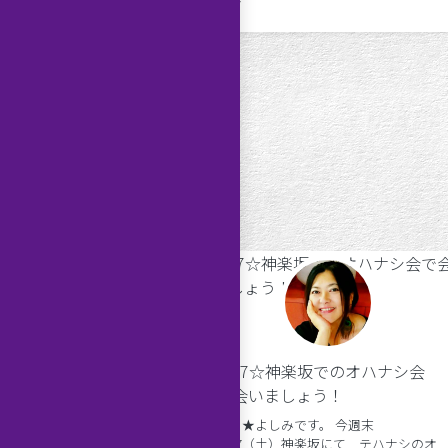
コン
月開催し […]
★オハナシ会
2/17☆神楽坂でのオハナシ会
しみです。 心の分岐として
で会いましょう！
た水瓶座の満月を過ぎて私の
である魚座の満月が やって
ども★よしみです。 今週末
う ９月なんですね。 毎年
2/17（土）神楽坂にて テハナシのオ