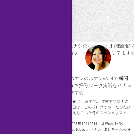
ズンりかーどメッセー
テハナシのハナシvol.4で瞬間
星座
的なお掃除ワーク実践をハナシ
テます☆
しみです。 魚座シーズンの
かーどひいてみました！ い
ども★ よしみです。 年末ですね！昨
とうございます。 ご視聴頂
日今日は、このブログでも たびたび
うございます。 チャンネル
お伝えしていた骨のスペシャリスト
2022年2月26日
Posted in
2月26日
動画
くお願いします ☆ ☆★☆
「よしちゃん」の骨のコンディショニ
問い合わせはコチラまで☆
2023年12月29日
Posted in
2023年12月29日
動画
,
日記
ング２daysです。 よしちゃんの骨コン
Tags:
YouTube
,
テハナシ
,
よしちゃんの骨
を約3年ぶりに、昨年10月ころから毎