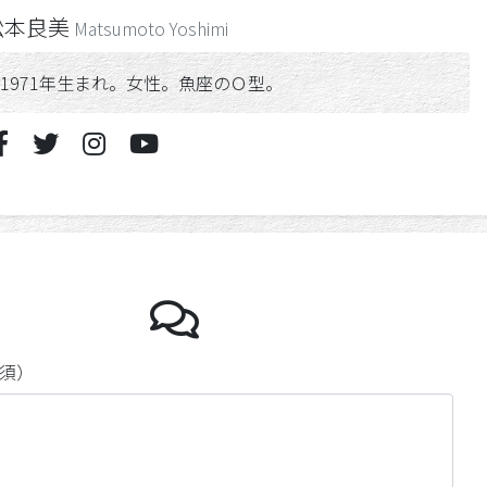
松本良美
Matsumoto Yoshimi
1971年生まれ。女性。魚座のＯ型。
宇宙忘年会の動
須）