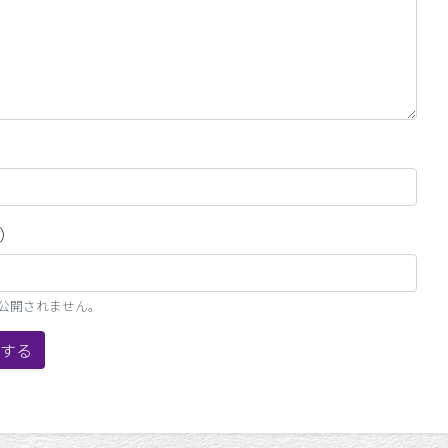
）
、公開されません。
する