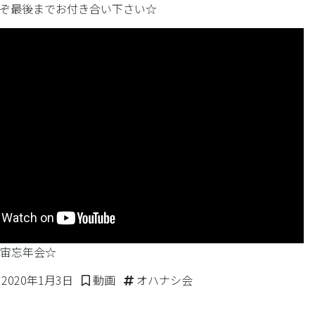
ぞ最後までお付き合い下さい☆
9 宇宙忘年会☆
2020年4月14日
Posted in
Tags:
2020年1月3日
動画
オハナシ会