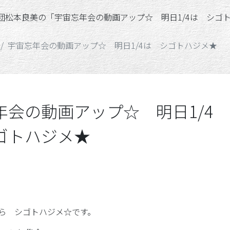
年会の動画アップ☆ 明日1/4は シゴトハジメ★ 」
「劇団松本良美」
100％「魂」のカタ
宇宙忘年会の動画アップ☆ 明日1/4は シゴトハジメ★
年会の動画アップ☆ 明日1/4
ゴトハジメ★
4から シゴトハジメ☆です。