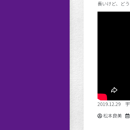
長いけど、どう
2019.12.2
Posted by
松本良美