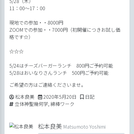
5/28（木）
11：00～17：00
現地での参加・・8000円
ZOOMでの参加・・7000円（初開催につきお試し価
格です☆）
☆☆☆
5/24はチーズバーガーランチ 800円ご予約可能
5/28はおいなりさんランチ 500円ご予約可能
ご希望の方はご連絡くださいませ。
Posted by
2020年5月20日
Posted in
松本良美
2020年5月20日
日記
Tags:
立体神聖幾何学
,
綿棒ワーク
松本良美
Matsumoto Yoshimi