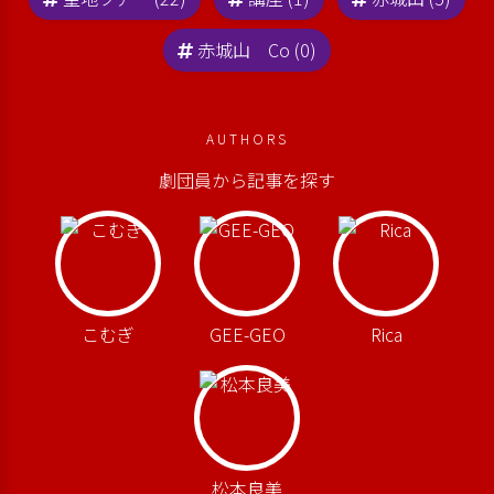
赤城山 Co (0)
AUTHORS
劇団員から記事を探す
こむぎ
GEE-GEO
Rica
松本良美