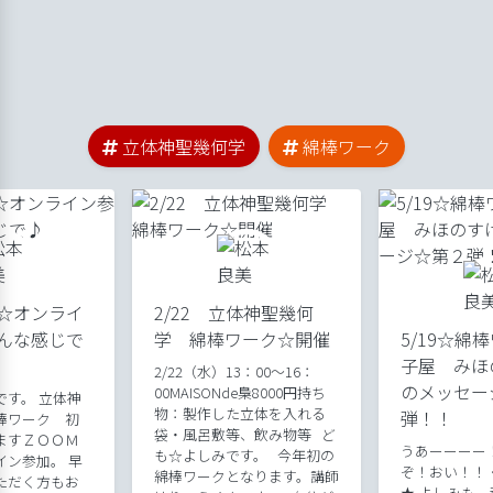
立体神聖幾何学
綿棒ワーク
☆オンライ
2/22 立体神聖幾何
んな感じで
学 綿棒ワーク☆開催
5/19☆綿
子屋 みほ
2/22（水）13：00～16：
のメッセー
00MAISONde梟8000円持ち
です。 立体神
物：製作した立体を入れる
弾！！
棒ワーク 初
袋・風呂敷等、飲み物等 ど
ますＺＯＯＭ
うあーーーー
も☆よしみです。 今年初の
イン参加。 早
ぞ！おい！！
綿棒ワークとなります。講師
ただく方もお
★ よしみも