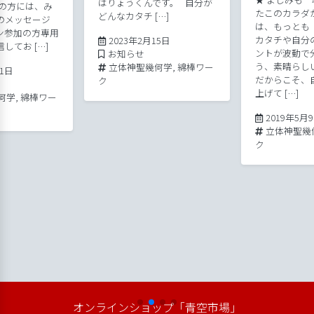
はりょうくんです。 自分が
その方には、み
たこのカラダ
どんなカタチ […]
のメッセージ
は、もっとも
ン参加の方専用
2023年2月15日
カタチや自分
2023年2月15日
してお […]
Posted in
ントが波動で
お知らせ
Tags:
う、素晴らし
立体神聖幾何学
,
綿棒ワー
2020年5月22日
21日
だからこそ、
ク
上げて […]
何学
,
綿棒ワー
2019年5月
Tags:
立体神聖幾
ク
平成版「劇団松本良美」