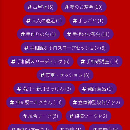
占星術 (6)
夢のお茶会 (10)
大人の遠足 (1)
手しごと (1)
手作りの会 (1)
手相のお茶会 (11)
手相観＆ホロスコープセッション (8)
手相観＆リーディング (6)
手相観講座 (19)
東京・セッション (6)
満月・新月せっけん (2)
発酵食品 (1)
神楽坂エルクさん (10)
立体神聖幾何学 (42)
統合ワーク (5)
綿棒ワーク (42)
聖地ツアー (22)
講座 (1)
赤城山 (5)