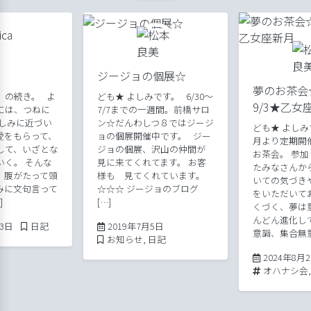
ジージョの個展☆
夢のお茶会
』の続き。 よ
ども★ よしみです。 6/30～
9/3★乙女
には、つねに
7/7までの一週間。前橋サロ
よしみに近づい
ン☆だんわしつ８ではジージ
ども★ よしみ
愛をもらって、
ョの個展開催中です。 ジー
月より定期開
して、いざとな
ジョの個展、沢山の仲間が
お茶会。 参
いく。 そんな
見に来てくれてます。 お客
たみなさんか
、腹がたって頭
様も 見てくれています。
いての気づき
みに文句言って
☆☆☆ ジージョのブログ
をいただいて
]
[…]
くづく、夢は
んどん進化し
2019年10月4日
Posted in
2019年7月5日
月3日
日記
2019年7月5日
意識、集合無意 
Posted in
お知らせ
,
日記
2024年8月
Tags:
オハナシ会