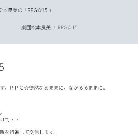
PG☆15 」
「劇団松本良美」
「テハナシ」
劇団松本良美
RPG☆15
5
す。ＲＰＧ☆徒然なるままに。ながるるままに。
。
けて・・
更新を行進して交信します。