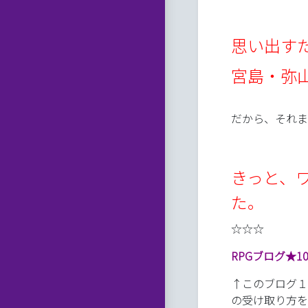
思い出す
宮島・弥山
だから、それま
きっと、
た。
☆☆☆
RPGブログ★1
↑このブログ１
の受け取り方を