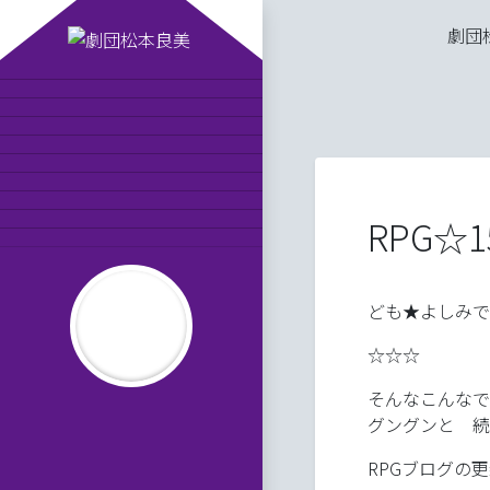
劇団松本良美の「R
平成版
劇団松本良美とは
公演スケジュール
劇団員の紹介
MAISONde梟
劇団日記
オンラインショップ
お問い合わせ
RPG☆1
りかーどのお告げ
平成の劇団松本良美
ども★よしみで
☆☆☆
そんなこんなで
だんわしつ８
グングンと 続
RPGブログの