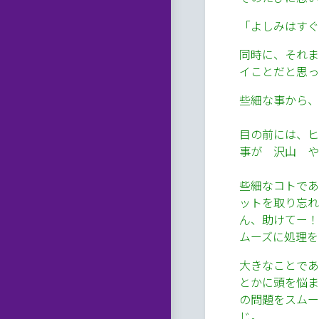
「よしみはすぐ
同時に、それま
イことだと思っ
些細な事から、
目の前には、ヒ
事が 沢山 や
些細なコトであ
ットを取り忘れ
ん、助けてー！
ムーズに処理を
大きなことであ
とかに頭を悩ま
の問題をスムー
じ。