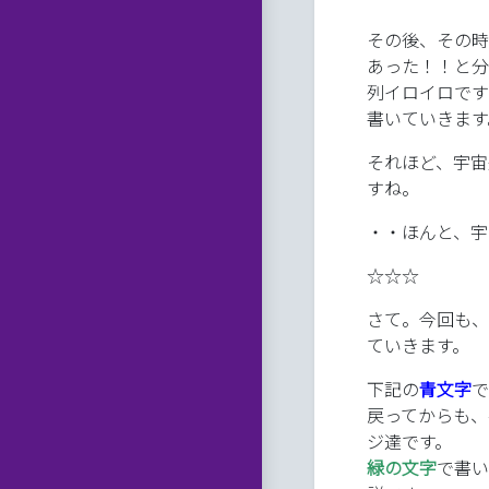
その後、その時
あった！！と分
列イロイロです
書いていきます
それほど、宇宙
すね。
・・ほんと、宇
☆☆☆
さて。今回も、
ていきます。
下記の
青文字
で
戻ってからも、
ジ達です。
緑の文字
で書い