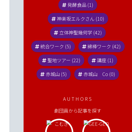
発酵食品 (1)
神楽坂エルクさん (10)
立体神聖幾何学 (42)
統合ワーク (5)
綿棒ワーク (42)
聖地ツアー (22)
講座 (1)
赤城山 (5)
赤城山 Co (0)
AUTHORS
劇団員から記事を探す