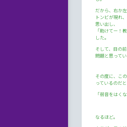
だから、右か左
トンビが現れ、
思い出し、
「助けてー！教
した。
そして、目の前
問題と思ってい
その度に、この
っているのだと
「弱音をはくな
なるほど。