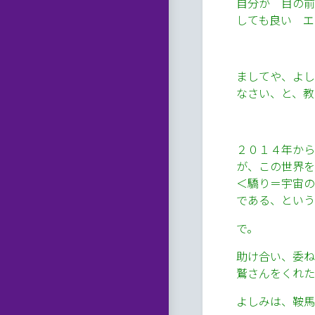
自分が 目の前
しても良い エ
ましてや、よし
なさい、と、教
２０１４年から
が、この世界
＜驕り＝宇宙の
である、という
で。
助け合い、委ね
鷲さんをくれた
よしみは、鞍馬