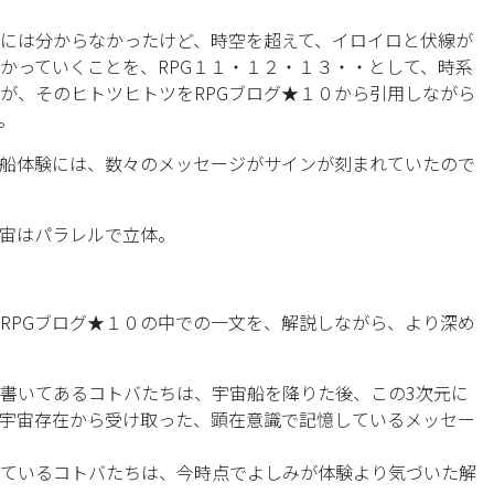
には分からなかったけど、時空を超えて、イロイロと伏線が
かっていくことを、RPG１１・１２・１３・・として、時系
が、そのヒトツヒトツをRPGブログ★１０から引用しながら
。
船体験には、数々のメッセージがサインが刻まれていたので
宙はパラレルで立体。
RPGブログ★１０の中での一文を、解説しながら、より深め
書いてあるコトバたちは、宇宙船を降りた後、この3次元に
宇宙存在から受け取った、顕在意識で記憶しているメッセー
ているコトバたちは、今時点でよしみが体験より気づいた解